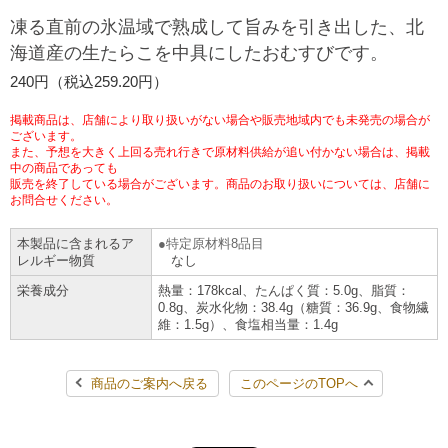
凍る直前の氷温域で熟成して旨みを引き出した、北
チケットサービス
宅配便
ギフト
コピー
企業理念
セブン＆アイ・ホールディングスの重点課題
海道産の生たらこを中具にしたおむすびです。
加盟店オーナー募集
物件募集・購入
セブン‐イレブンでお受取り
セブンチケット
240円（税込259.20円）
切手・はがき・印紙
プリペイドカード・金券
プリント
会社概要
サステナビリティ活動基本方針
アルバイト情報
採用情報
掲載商品は、店舗により取り扱いがない場合や販売地域内でも未発売の場合が
タワーレコード
停電時のサービス停止のお知らせ
チケットぴあ
ございます。
セブン銀行ATM
ニンテンドー・ダウンロードカード
スキャン
貸借対照表・損益計算書
サステナビリティ推進体制
また、予想を大きく上回る売れ行きで原材料供給が追い付かない場合は、掲載
店舗検索
ネットショッピング
中の商品であっても
お問い合わせ
販売を終了している場合がございます。商品のお取り扱いについては、店舗に
セブンネットショッピング
イープラス
ご利用可能なお支払い方法
ファクス
沿革
GREEN CHALLENGE 2050
お問合せください。
Language
本製品に含まれるア
特定原材料8品目
CNプレイガイド
各種料金のお支払い
チケット
国内店舗数
4VISIONS
レルギー物質
なし
English (Corporate)
栄養成分
熱量：178kcal、たんぱく質：5.0g、脂質：
English (Services)
JTB
スマホプリペイド
0.8g、炭水化物：38.4g（糖質：36.9g、食物繊
プリペイドサービス
売上高、店舗数推移
サステナビリティニュース
維：1.5g）、食塩相当量：1.4g
中文[繁體字](服務)
レジでApple Accountにチャージ
スポーツ振興くじ
セブン‐イレブンの海外事業
简体中文(服务)
サステナビリティレポート
商品のご案内へ戻る
このページのTOPへ
한국어(서비스)
オンラインフォトサービス
行政サービス
データで見るセブン‐イレブン
報告書ライブラリー
ภาษาไทย(บริการ)