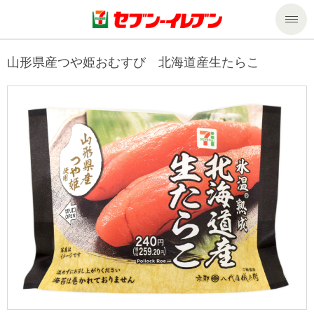
商品のご案内
山形県産つや姫おむすび 北海道産生たらこ
セール・キャンペーン
商品のご案内トップ
今週の新商品
サービス
来週の新商品
企業情報
サービストップ
商品カテゴリ一覧
nanacoトップ
私たちの取組み
企業情報トップ
セブンプレミアム
マルチコピー機でできること
ニュースリリース
サステナビリティ
便利なサービス
食の安全・安心への取組み
マルチコピー機でできることトップ
ごあいさつ
サステナビリティトップ