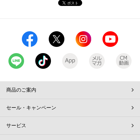
コインランドリー（店舗限定）
保険
セブン‐イレブンの「商品力」
宅配ロッカー（店舗限定）
学び・教育
セブン-イレブンの横顔
自転車シェアリング（店舗限定）
セブン-イレブンの歴史
モバイルバッテリーシェアリング（店舗限定）
モバイルWi-Fiバッテリーシェアリング（店舗限定）
商品のご案内
荷物預かりサービス「ecbocloakエクボクローク」（店舗限定）
セール・キャンペーン
パウダースペース ラブン（店舗限定）
サービス
ソフトバンクギフト