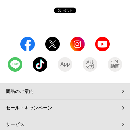
コインランドリー（店舗限定）
保険
セブン‐イレブンの「商品力」
宅配ロッカー（店舗限定）
学び・教育
セブン-イレブンの横顔
自転車シェアリング（店舗限定）
セブン-イレブンの歴史
モバイルバッテリーシェアリング（店舗限定）
モバイルWi-Fiバッテリーシェアリング（店舗限定）
荷物預かりサービス「ecbocloakエクボクローク」（店舗限定）
商品のご案内
パウダースペース ラブン（店舗限定）
セール・キャンペーン
ソフトバンクギフト
サービス