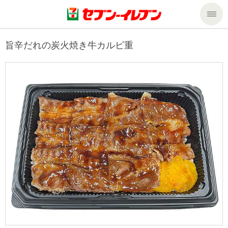
商品のご案内
旨辛だれの炭火焼き牛カルビ重
セール・キャンペーン
商品のご案内トップ
今週の新商品
サービス
来週の新商品
企業情報
サービストップ
商品カテゴリ一覧
nanacoトップ
私たちの取組み
企業情報トップ
セブンプレミアム
マルチコピー機でできること
ニュースリリース
サステナビリティ
便利なサービス
食の安全・安心への取組み
マルチコピー機でできることトップ
ごあいさつ
サステナビリティトップ