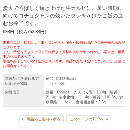
チケットサービス
宅配便
炭火で香ばしく焼き上げた牛カルビに、暑い時期に
ギフト
コピー
企業理念
セブン＆アイ・ホールディングスの重点課題
向けてコチュジャンの効いたタレをかけたご飯の進
加盟店オーナー募集
物件募集・購入
むお弁当です。
セブン‐イレブンでお受取り
セブンチケット
切手・はがき・印紙
プリペイドカード・金券
プリント
会社概要
サステナビリティ活動基本方針
698円（税込753.84円）
アルバイト情報
採用情報
タワーレコード
停電時のサービス停止のお知らせ
チケットぴあ
セブン銀行ATM
ニンテンドー・ダウンロードカード
スキャン
貸借対照表・損益計算書
サステナビリティ推進体制
掲載商品は、店舗により取り扱いがない場合や販売地域内でも未発売の場合が
店舗検索
ネットショッピング
ございます。
また、予想を大きく上回る売れ行きで原材料供給が追い付かない場合は、掲載
お問い合わせ
セブンネットショッピング
イープラス
ご利用可能なお支払い方法
ファクス
中の商品であっても
沿革
GREEN CHALLENGE 2050
販売を終了している場合がございます。商品のお取り扱いについては、店舗に
Language
お問合せください。
CNプレイガイド
各種料金のお支払い
チケット
国内店舗数
4VISIONS
English (Corporate)
本製品に含まれるア
特定原材料8品目
レルギー物質
卵・小麦
English (Services)
JTB
スマホプリペイド
プリペイドサービス
売上高、店舗数推移
サステナビリティニュース
栄養成分
熱量：699kcal、たんぱく質：16.4g、脂質：
中文[繁體字](服務)
21.1g、炭水化物：111.4g（糖質：110.3g、食
物繊維：1.1g）、食塩相当量：2.8g
レジでApple Accountにチャージ
スポーツ振興くじ
セブン‐イレブンの海外事業
简体中文(服务)
サステナビリティレポート
한국어(서비스)
商品のご案内へ戻る
このページのTOPへ
オンラインフォトサービス
行政サービス
データで見るセブン‐イレブン
報告書ライブラリー
ภาษาไทย(บริการ)