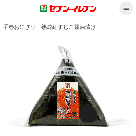
商品のご案内
手巻おにぎり 熟成紅すじこ醤油漬け
セール・キャンペーン
商品のご案内トップ
今週の新商品
サービス
来週の新商品
企業情報
サービストップ
商品カテゴリ一覧
nanacoトップ
私たちの取組み
企業情報トップ
セブンプレミアム
マルチコピー機でできること
ニュースリリース
サステナビリティ
便利なサービス
食の安全・安心への取組み
マルチコピー機でできることトップ
ごあいさつ
サステナビリティトップ