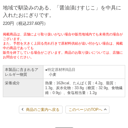
地域で馴染みのある、「醤油漬けすじこ」を中具に
チケットサービス
宅配便
ギフト
コピー
企業理念
セブン＆アイ・ホールディングスの重点課題
入れたおにぎりです。
加盟店オーナー募集
物件募集・購入
セブン‐イレブンでお受取り
セブンチケット
220円（税込237.60円）
切手・はがき・印紙
プリペイドカード・金券
プリント
会社概要
サステナビリティ活動基本方針
アルバイト情報
採用情報
掲載商品は、店舗により取り扱いがない場合や販売地域内でも未発売の場合が
タワーレコード
停電時のサービス停止のお知らせ
チケットぴあ
ございます。
セブン銀行ATM
ニンテンドー・ダウンロードカード
スキャン
貸借対照表・損益計算書
サステナビリティ推進体制
また、予想を大きく上回る売れ行きで原材料供給が追い付かない場合は、掲載
店舗検索
ネットショッピング
中の商品であっても
お問い合わせ
販売を終了している場合がございます。商品のお取り扱いについては、店舗に
セブンネットショッピング
イープラス
ご利用可能なお支払い方法
ファクス
沿革
GREEN CHALLENGE 2050
お問合せください。
Language
本製品に含まれるア
特定原材料8品目
CNプレイガイド
各種料金のお支払い
チケット
国内店舗数
4VISIONS
レルギー物質
小麦
English (Corporate)
栄養成分
熱量：162kcal、たんぱく質：4.2g、脂質：
English (Services)
JTB
スマホプリペイド
1.3g、炭水化物：33.8g（糖質：32.9g、食物繊
プリペイドサービス
売上高、店舗数推移
サステナビリティニュース
維：0.9g）、食塩相当量：1.2g
中文[繁體字](服務)
レジでApple Accountにチャージ
スポーツ振興くじ
セブン‐イレブンの海外事業
简体中文(服务)
サステナビリティレポート
商品のご案内へ戻る
このページのTOPへ
한국어(서비스)
オンラインフォトサービス
行政サービス
データで見るセブン‐イレブン
報告書ライブラリー
ภาษาไทย(บริการ)