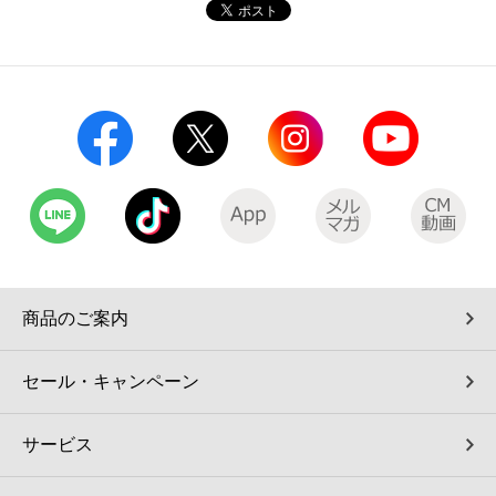
コインランドリー（店舗限定）
保険
セブン‐イレブンの「商品力」
宅配ロッカー（店舗限定）
学び・教育
セブン-イレブンの横顔
自転車シェアリング（店舗限定）
セブン-イレブンの歴史
モバイルバッテリーシェアリング（店舗限定）
モバイルWi-Fiバッテリーシェアリング（店舗限定）
商品のご案内
荷物預かりサービス「ecbocloakエクボクローク」（店舗限定）
セール・キャンペーン
パウダースペース ラブン（店舗限定）
サービス
ソフトバンクギフト