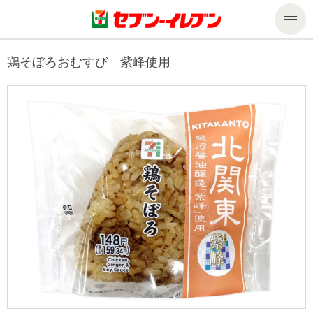
商品のご案内
鶏そぼろおむすび 紫峰使用
セール・キャンペーン
商品のご案内トップ
今週の新商品
サービス
来週の新商品
企業情報
サービストップ
商品カテゴリ一覧
nanacoトップ
私たちの取組み
企業情報トップ
セブンプレミアム
マルチコピー機でできること
ニュースリリース
サステナビリティ
便利なサービス
食の安全・安心への取組み
マルチコピー機でできることトップ
ごあいさつ
サステナビリティトップ