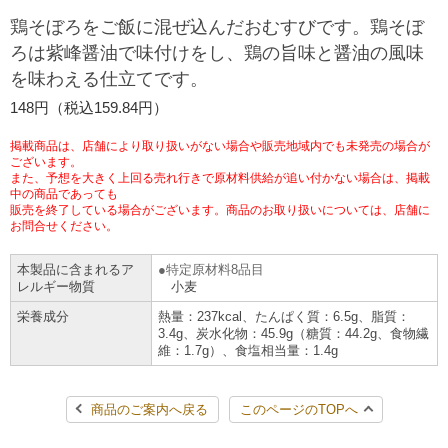
鶏そぼろをご飯に混ぜ込んだおむすびです。鶏そぼ
チケットサービス
宅配便
ギフト
コピー
企業理念
セブン＆アイ・ホールディングスの重点課題
ろは紫峰醤油で味付けをし、鶏の旨味と醤油の風味
加盟店オーナー募集
物件募集・購入
を味わえる仕立てです。
セブン‐イレブンでお受取り
セブンチケット
切手・はがき・印紙
プリペイドカード・金券
プリント
会社概要
サステナビリティ活動基本方針
148円（税込159.84円）
アルバイト情報
採用情報
タワーレコード
停電時のサービス停止のお知らせ
チケットぴあ
セブン銀行ATM
ニンテンドー・ダウンロードカード
スキャン
貸借対照表・損益計算書
サステナビリティ推進体制
掲載商品は、店舗により取り扱いがない場合や販売地域内でも未発売の場合が
店舗検索
ネットショッピング
ございます。
また、予想を大きく上回る売れ行きで原材料供給が追い付かない場合は、掲載
お問い合わせ
セブンネットショッピング
イープラス
ご利用可能なお支払い方法
中の商品であっても
ファクス
沿革
GREEN CHALLENGE 2050
販売を終了している場合がございます。商品のお取り扱いについては、店舗に
お問合せください。
Language
CNプレイガイド
各種料金のお支払い
チケット
国内店舗数
4VISIONS
English (Corporate)
本製品に含まれるア
特定原材料8品目
レルギー物質
小麦
English (Services)
JTB
スマホプリペイド
プリペイドサービス
売上高、店舗数推移
サステナビリティニュース
栄養成分
熱量：237kcal、たんぱく質：6.5g、脂質：
中文[繁體字](服務)
3.4g、炭水化物：45.9g（糖質：44.2g、食物繊
維：1.7g）、食塩相当量：1.4g
レジでApple Accountにチャージ
スポーツ振興くじ
セブン‐イレブンの海外事業
简体中文(服务)
サステナビリティレポート
한국어(서비스)
商品のご案内へ戻る
このページのTOPへ
オンラインフォトサービス
行政サービス
データで見るセブン‐イレブン
報告書ライブラリー
ภาษาไทย(บริการ)