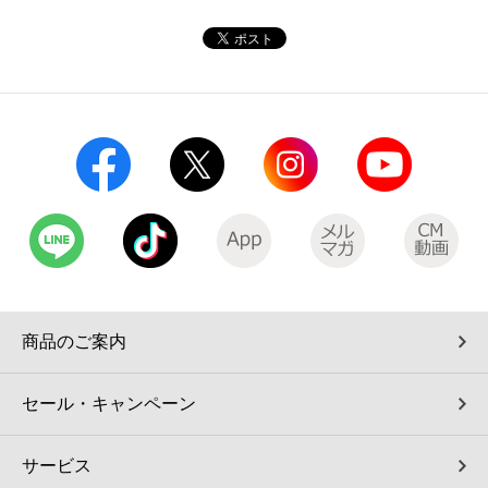
コインランドリー（店舗限定）
保険
セブン‐イレブンの「商品力」
宅配ロッカー（店舗限定）
学び・教育
セブン-イレブンの横顔
自転車シェアリング（店舗限定）
セブン-イレブンの歴史
モバイルバッテリーシェアリング（店舗限定）
モバイルWi-Fiバッテリーシェアリング（店舗限定）
荷物預かりサービス「ecbocloakエクボクローク」（店舗限定）
商品のご案内
パウダースペース ラブン（店舗限定）
セール・キャンペーン
ソフトバンクギフト
サービス