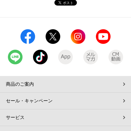
コインランドリー（店舗限定）
保険
セブン‐イレブンの「商品力」
宅配ロッカー（店舗限定）
学び・教育
セブン-イレブンの横顔
自転車シェアリング（店舗限定）
セブン-イレブンの歴史
モバイルバッテリーシェアリング（店舗限定）
モバイルWi-Fiバッテリーシェアリング（店舗限定）
商品のご案内
荷物預かりサービス「ecbocloakエクボクローク」（店舗限定）
セール・キャンペーン
パウダースペース ラブン（店舗限定）
サービス
ソフトバンクギフト