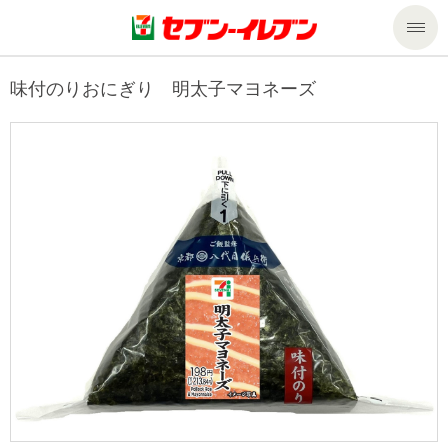
商品のご案内
味付のりおにぎり 明太子マヨネーズ
セール・キャンペーン
商品のご案内トップ
今週の新商品
サービス
来週の新商品
企業情報
サービストップ
商品カテゴリ一覧
nanacoトップ
私たちの取組み
企業情報トップ
セブンプレミアム
マルチコピー機でできること
ニュースリリース
サステナビリティ
便利なサービス
食の安全・安心への取組み
マルチコピー機でできることトップ
ごあいさつ
サステナビリティトップ