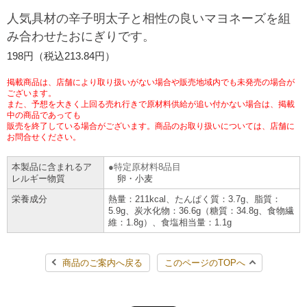
人気具材の辛子明太子と相性の良いマヨネーズを組
チケットサービス
宅配便
ギフト
コピー
企業理念
セブン＆アイ・ホールディングスの重点課題
み合わせたおにぎりです。
加盟店オーナー募集
物件募集・購入
セブン‐イレブンでお受取り
セブンチケット
198円（税込213.84円）
切手・はがき・印紙
プリペイドカード・金券
プリント
会社概要
サステナビリティ活動基本方針
アルバイト情報
採用情報
掲載商品は、店舗により取り扱いがない場合や販売地域内でも未発売の場合が
タワーレコード
停電時のサービス停止のお知らせ
チケットぴあ
ございます。
セブン銀行ATM
ニンテンドー・ダウンロードカード
スキャン
貸借対照表・損益計算書
サステナビリティ推進体制
また、予想を大きく上回る売れ行きで原材料供給が追い付かない場合は、掲載
店舗検索
ネットショッピング
中の商品であっても
お問い合わせ
販売を終了している場合がございます。商品のお取り扱いについては、店舗に
セブンネットショッピング
イープラス
ご利用可能なお支払い方法
ファクス
沿革
GREEN CHALLENGE 2050
お問合せください。
Language
本製品に含まれるア
特定原材料8品目
CNプレイガイド
各種料金のお支払い
チケット
国内店舗数
4VISIONS
レルギー物質
卵・小麦
English (Corporate)
栄養成分
熱量：211kcal、たんぱく質：3.7g、脂質：
English (Services)
JTB
スマホプリペイド
5.9g、炭水化物：36.6g（糖質：34.8g、食物繊
プリペイドサービス
売上高、店舗数推移
サステナビリティニュース
維：1.8g）、食塩相当量：1.1g
中文[繁體字](服務)
レジでApple Accountにチャージ
スポーツ振興くじ
セブン‐イレブンの海外事業
简体中文(服务)
サステナビリティレポート
商品のご案内へ戻る
このページのTOPへ
한국어(서비스)
オンラインフォトサービス
行政サービス
データで見るセブン‐イレブン
報告書ライブラリー
ภาษาไทย(บริการ)