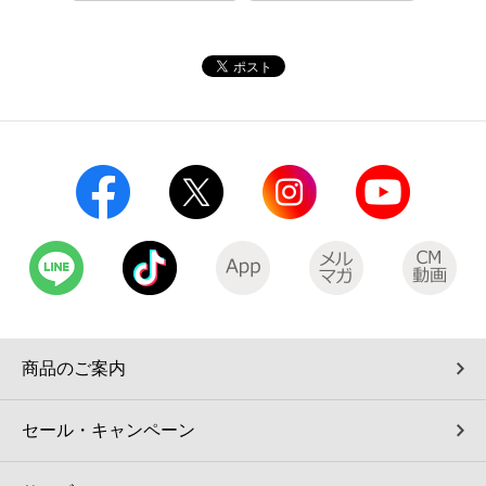
コインランドリー（店舗限定）
保険
セブン‐イレブンの「商品力」
宅配ロッカー（店舗限定）
学び・教育
セブン-イレブンの横顔
自転車シェアリング（店舗限定）
セブン-イレブンの歴史
モバイルバッテリーシェアリング（店舗限定）
モバイルWi-Fiバッテリーシェアリング（店舗限定）
荷物預かりサービス「ecbocloakエクボクローク」（店舗限定）
商品のご案内
パウダースペース ラブン（店舗限定）
セール・キャンペーン
ソフトバンクギフト