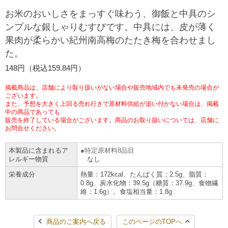
お米のおいしさをまっすぐ味わう、御飯と中具のシ
チケットサービス
宅配便
ギフト
コピー
企業理念
セブン＆アイ・ホールディングスの重点課題
ンプルな銀しゃりむすびです。中具には、皮が薄く
加盟店オーナー募集
物件募集・購入
果肉が柔らかい紀州南高梅のたたき梅を合わせまし
セブン‐イレブンでお受取り
セブンチケット
切手・はがき・印紙
プリペイドカード・金券
プリント
会社概要
サステナビリティ活動基本方針
た。
アルバイト情報
採用情報
148円（税込159.84円）
タワーレコード
停電時のサービス停止のお知らせ
チケットぴあ
セブン銀行ATM
ニンテンドー・ダウンロードカード
スキャン
貸借対照表・損益計算書
サステナビリティ推進体制
店舗検索
ネットショッピング
掲載商品は、店舗により取り扱いがない場合や販売地域内でも未発売の場合が
お問い合わせ
ございます。
セブンネットショッピング
イープラス
ご利用可能なお支払い方法
ファクス
沿革
GREEN CHALLENGE 2050
また、予想を大きく上回る売れ行きで原材料供給が追い付かない場合は、掲載
中の商品であっても
Language
販売を終了している場合がございます。商品のお取り扱いについては、店舗に
CNプレイガイド
各種料金のお支払い
チケット
お問合せください。
国内店舗数
4VISIONS
English (Corporate)
本製品に含まれるア
特定原材料8品目
English (Services)
JTB
スマホプリペイド
プリペイドサービス
売上高、店舗数推移
レルギー物質
なし
サステナビリティニュース
中文[繁體字](服務)
栄養成分
熱量：172kcal、たんぱく質：2.5g、脂質：
0.8g、炭水化物：39.5g（糖質：37.9g、食物繊
レジでApple Accountにチャージ
スポーツ振興くじ
セブン‐イレブンの海外事業
简体中文(服务)
サステナビリティレポート
維：1.6g）、食塩相当量：1.8g
한국어(서비스)
オンラインフォトサービス
行政サービス
データで見るセブン‐イレブン
報告書ライブラリー
商品のご案内へ戻る
このページのTOPへ
ภาษาไทย(บริการ)