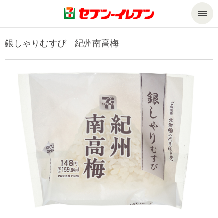
商品のご案内
銀しゃりむすび 紀州南高梅
セール・キャンペーン
商品のご案内トップ
今週の新商品
サービス
来週の新商品
企業情報
サービストップ
商品カテゴリ一覧
nanacoトップ
私たちの取組み
企業情報トップ
セブンプレミアム
マルチコピー機でできること
ニュースリリース
サステナビリティ
便利なサービス
食の安全・安心への取組み
マルチコピー機でできることトップ
ごあいさつ
サステナビリティトップ