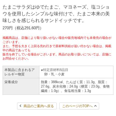
たまごサラダはゆでたまご、マヨネーズ、塩コショ
チケットサービス
宅配便
ギフト
コピー
企業理念
セブン＆アイ・ホールディングスの重点課題
ウを使用したシンプルな味付けで、たまご本来の美
加盟店オーナー募集
物件募集・購入
味しさを感じられるサンドイッチです。
セブン‐イレブンでお受取り
セブンチケット
切手・はがき・印紙
プリペイドカード・金券
プリント
会社概要
サステナビリティ活動基本方針
270円（税込291.60円）
アルバイト情報
採用情報
タワーレコード
停電時のサービス停止のお知らせ
チケットぴあ
セブン銀行ATM
ニンテンドー・ダウンロードカード
スキャン
貸借対照表・損益計算書
サステナビリティ推進体制
掲載商品は、店舗により取り扱いがない場合や販売地域内でも未発売の場合が
店舗検索
ネットショッピング
ございます。
また、予想を大きく上回る売れ行きで原材料供給が追い付かない場合は、掲載
お問い合わせ
セブンネットショッピング
イープラス
ご利用可能なお支払い方法
中の商品であっても
ファクス
沿革
GREEN CHALLENGE 2050
販売を終了している場合がございます。商品のお取り扱いについては、店舗に
お問合せください。
Language
CNプレイガイド
各種料金のお支払い
チケット
国内店舗数
4VISIONS
English (Corporate)
本製品に含まれるア
特定原材料8品目
レルギー物質
卵・乳・小麦
English (Services)
JTB
スマホプリペイド
プリペイドサービス
売上高、店舗数推移
サステナビリティニュース
栄養成分
熱量：388kcal、たんぱく質：11.3g、脂質：
中文[繁體字](服務)
27.6g、炭水化物：24.0g（糖質：23.0g、食物
繊維：1.0g）、食塩相当量：1.3g
レジでApple Accountにチャージ
スポーツ振興くじ
セブン‐イレブンの海外事業
简体中文(服务)
サステナビリティレポート
한국어(서비스)
商品のご案内へ戻る
このページのTOPへ
オンラインフォトサービス
行政サービス
データで見るセブン‐イレブン
報告書ライブラリー
ภาษาไทย(บริการ)