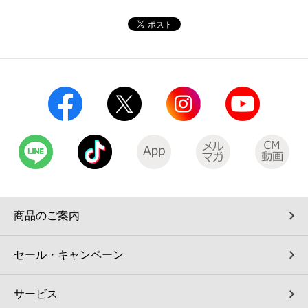
コインランドリー（店舗限定）
保険
セブン‐イレブンの「商品力」
宅配ロッカー（店舗限定）
学び・教育
セブン-イレブンの横顔
自転車シェアリング（店舗限定）
セブン-イレブンの歴史
モバイルバッテリーシェアリング（店舗限定）
モバイルWi-Fiバッテリーシェアリング（店舗限定）
荷物預かりサービス「ecbocloakエクボクローク」（店舗限定）
商品のご案内
パウダースペース ラブン（店舗限定）
セール・キャンペーン
ソフトバンクギフト
サービス