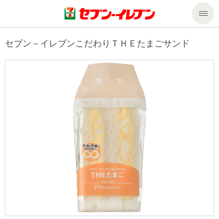
商品のご案内
セブン－イレブンこだわりＴＨＥたまごサンド
セール・キャンペーン
商品のご案内トップ
今週の新商品
サービス
来週の新商品
企業情報
サービストップ
商品カテゴリ一覧
nanacoトップ
私たちの取組み
企業情報トップ
セブンプレミアム
マルチコピー機でできること
ニュースリリース
サステナビリティ
便利なサービス
食の安全・安心への取組み
マルチコピー機でできることトップ
ごあいさつ
サステナビリティトップ