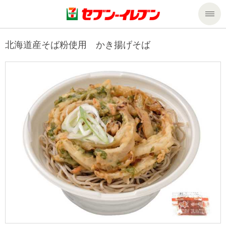
商品のご案内
北海道産そば粉使用 かき揚げそば
セール・キャンペーン
商品のご案内トップ
今週の新商品
サービス
来週の新商品
企業情報
サービストップ
商品カテゴリ一覧
nanacoトップ
私たちの取組み
企業情報トップ
セブンプレミアム
マルチコピー機でできること
ニュースリリース
サステナビリティ
便利なサービス
食の安全・安心への取組み
マルチコピー機でできることトップ
ごあいさつ
サステナビリティトップ