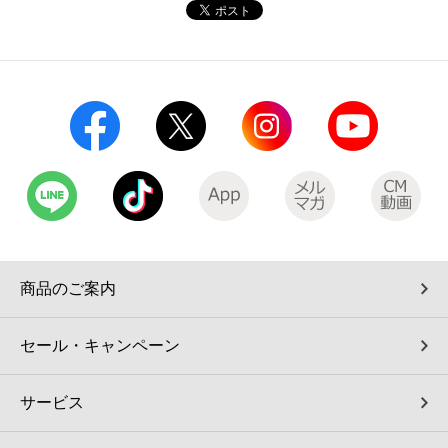
コインランドリー（店舗限定）
保険
セブン‐イレブンの「商品力」
宅配ロッカー（店舗限定）
学び・教育
セブン-イレブンの横顔
自転車シェアリング（店舗限定）
セブン-イレブンの歴史
モバイルバッテリーシェアリング（店舗限定）
モバイルWi-Fiバッテリーシェアリング（店舗限定）
商品のご案内
荷物預かりサービス「ecbocloakエクボクローク」（店舗限定）
セール・キャンペーン
パウダースペース ラブン（店舗限定）
サービス
ソフトバンクギフト