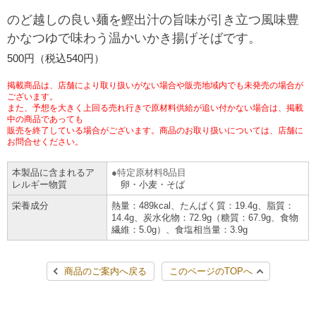
チケットサービス
宅配便
のど越しの良い麺を鰹出汁の旨味が引き立つ風味豊
ギフト
コピー
企業理念
セブン＆アイ・ホールディングスの重点課題
かなつゆで味わう温かいかき揚げそばです。
加盟店オーナー募集
物件募集・購入
セブン‐イレブンでお受取り
セブンチケット
切手・はがき・印紙
500円（税込540円）
プリペイドカード・金券
プリント
会社概要
サステナビリティ活動基本方針
アルバイト情報
採用情報
掲載商品は、店舗により取り扱いがない場合や販売地域内でも未発売の場合が
タワーレコード
停電時のサービス停止のお知らせ
チケットぴあ
セブン銀行ATM
ございます。
ニンテンドー・ダウンロードカード
スキャン
貸借対照表・損益計算書
サステナビリティ推進体制
また、予想を大きく上回る売れ行きで原材料供給が追い付かない場合は、掲載
店舗検索
ネットショッピング
中の商品であっても
お問い合わせ
販売を終了している場合がございます。商品のお取り扱いについては、店舗に
セブンネットショッピング
イープラス
ご利用可能なお支払い方法
ファクス
沿革
GREEN CHALLENGE 2050
お問合せください。
Language
本製品に含まれるア
特定原材料8品目
CNプレイガイド
各種料金のお支払い
チケット
国内店舗数
4VISIONS
English (Corporate)
レルギー物質
卵・小麦・そば
栄養成分
熱量：489kcal、たんぱく質：19.4g、脂質：
English (Services)
JTB
スマホプリペイド
プリペイドサービス
14.4g、炭水化物：72.9g（糖質：67.9g、食物
売上高、店舗数推移
サステナビリティニュース
繊維：5.0g）、食塩相当量：3.9g
中文[繁體字](服務)
レジでApple Accountにチャージ
スポーツ振興くじ
セブン‐イレブンの海外事業
简体中文(服务)
サステナビリティレポート
商品のご案内へ戻る
このページのTOPへ
한국어(서비스)
オンラインフォトサービス
行政サービス
データで見るセブン‐イレブン
報告書ライブラリー
ภาษาไทย(บริการ)