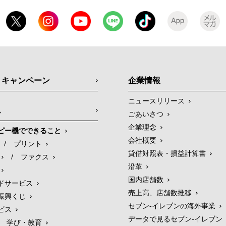
・キャンペーン
企業情報
ニュースリリース
ス
ごあいさつ
企業理念
ピー機でできること
会社概要
/
プリント
貸借対照表・損益計算書
/
ファクス
沿革
国内店舗数
ドサービス
売上高、店舗数推移
振興くじ
セブン‐イレブンの海外事業
ビス
データで見るセブン‐イレブン
学び・教育