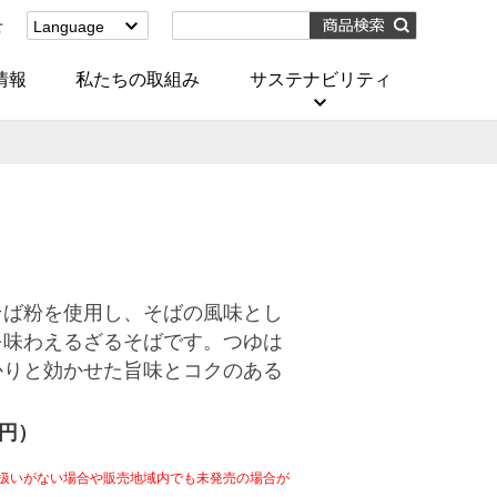
せ
Language
English
(Corporate)
情報
私たちの取組み
サステナビリティ
English
(Services)
中文[繁體字]
(服務)
简体中文(服务)
한국어(서비스)
ภาษาไทย
(บริการ)
そば粉を使用し、そばの風味とし
を味わえるざるそばです。つゆは
かりと効かせた旨味とコクのある
4円）
扱いがない場合や販売地域内でも未発売の場合が