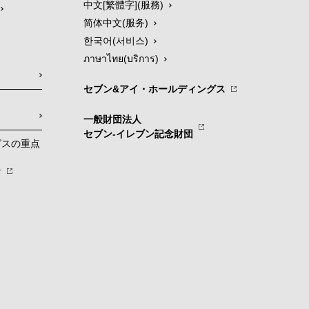
中文[繁體字](服務)
简体中文(服务)
한국어(서비스)
ภาษาไทย(บริการ)
セブン&アイ・ホールディングス
一般財団法人
セブン-イレブン記念財団
グスの重点
針