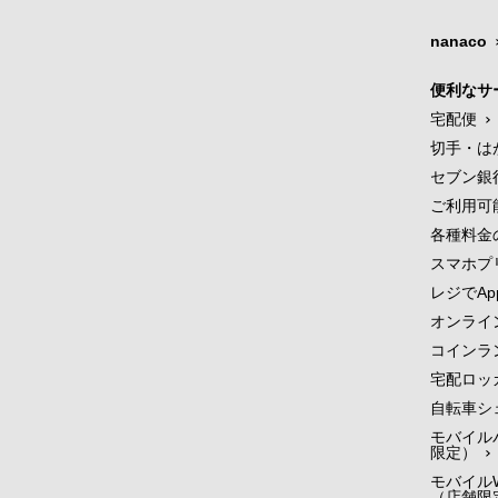
nanaco
便利なサ
宅配便
切手・は
セブン銀
ご利用可
各種料金
スマホプ
レジでApp
オンライ
コインラ
宅配ロッ
自転車シ
モバイル
限定）
モバイルW
（店舗限