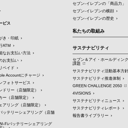
セブン‐イレブンの「商品力」
セブン-イレブンの横顔
セブン-イレブンの歴史
ービス
私たちの取組み
がき・印紙
行ATM
サステナビリティ
能なお支払い方法
セブン＆アイ・ホールディン
のお支払い
課題
リペイド
サステナビリティ活動基本方
le Accountにチャージ
サステナビリティ推進体制
ンフォトサービス
GREEN CHALLENGE 2050
ンドリー（店舗限定）
4VISIONS
カー（店舗限定）
サステナビリティニュース
ェアリング（店舗限定）
サステナビリティレポート
バッテリーシェアリング（店舗
報告書ライブラリー
i-Fiバッテリーシェアリング
定）