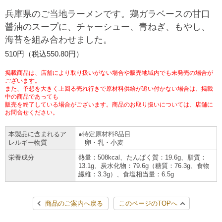
チケットサービス
宅配便
兵庫県のご当地ラーメンです。鶏ガラベースの甘口
ギフト
コピー
企業理念
セブン＆アイ・ホールディングスの重点課題
醤油のスープに、チャーシュー、青ねぎ、もやし、
加盟店オーナー募集
物件募集・購入
海苔を組み合わせました。
セブン‐イレブンでお受取り
セブンチケット
切手・はがき・印紙
プリペイドカード・金券
プリント
会社概要
サステナビリティ活動基本方針
510円（税込550.80円）
アルバイト情報
採用情報
タワーレコード
停電時のサービス停止のお知らせ
チケットぴあ
セブン銀行ATM
ニンテンドー・ダウンロードカード
スキャン
貸借対照表・損益計算書
サステナビリティ推進体制
掲載商品は、店舗により取り扱いがない場合や販売地域内でも未発売の場合が
店舗検索
ネットショッピング
ございます。
また、予想を大きく上回る売れ行きで原材料供給が追い付かない場合は、掲載
お問い合わせ
セブンネットショッピング
イープラス
ご利用可能なお支払い方法
ファクス
中の商品であっても
沿革
GREEN CHALLENGE 2050
販売を終了している場合がございます。商品のお取り扱いについては、店舗に
Language
お問合せください。
CNプレイガイド
各種料金のお支払い
チケット
国内店舗数
4VISIONS
English (Corporate)
本製品に含まれるア
特定原材料8品目
レルギー物質
卵・乳・小麦
English (Services)
JTB
スマホプリペイド
プリペイドサービス
売上高、店舗数推移
サステナビリティニュース
栄養成分
熱量：508kcal、たんぱく質：19.6g、脂質：
中文[繁體字](服務)
13.1g、炭水化物：79.6g（糖質：76.3g、食物
繊維：3.3g）、食塩相当量：6.5g
レジでApple Accountにチャージ
スポーツ振興くじ
セブン‐イレブンの海外事業
简体中文(服务)
サステナビリティレポート
한국어(서비스)
商品のご案内へ戻る
このページのTOPへ
オンラインフォトサービス
行政サービス
データで見るセブン‐イレブン
報告書ライブラリー
ภาษาไทย(บริการ)