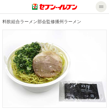
商品のご案内
料飲組合ラーメン部会監修播州ラーメン
セール・キャンペーン
商品のご案内トップ
今週の新商品
サービス
来週の新商品
企業情報
サービストップ
商品カテゴリ一覧
nanacoトップ
私たちの取組み
企業情報トップ
セブンプレミアム
マルチコピー機でできること
ニュースリリース
サステナビリティ
便利なサービス
食の安全・安心への取組み
マルチコピー機でできることトップ
ごあいさつ
サステナビリティトップ