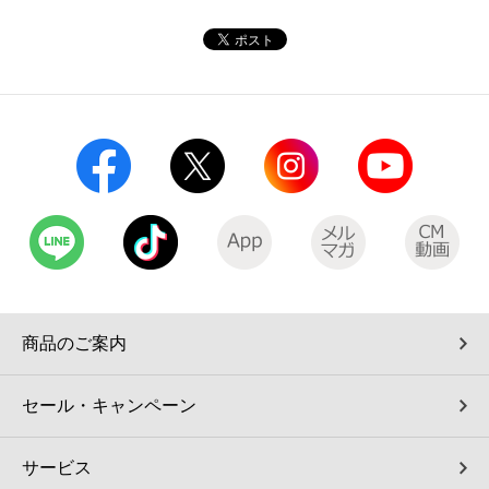
コインランドリー（店舗限定）
保険
セブン‐イレブンの「商品力」
宅配ロッカー（店舗限定）
学び・教育
セブン-イレブンの横顔
自転車シェアリング（店舗限定）
セブン-イレブンの歴史
モバイルバッテリーシェアリング（店舗限定）
モバイルWi-Fiバッテリーシェアリング（店舗限定）
荷物預かりサービス「ecbocloakエクボクローク」（店舗限定）
商品のご案内
パウダースペース ラブン（店舗限定）
セール・キャンペーン
ソフトバンクギフト
サービス