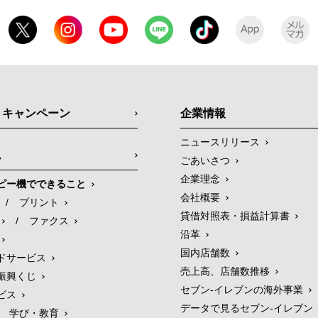
・キャンペーン
企業情報
ニュースリリース
ス
ごあいさつ
企業理念
ピー機でできること
会社概要
/
プリント
貸借対照表・損益計算書
/
ファクス
沿革
国内店舗数
ドサービス
売上高、店舗数推移
振興くじ
セブン‐イレブンの海外事業
ビス
データで見るセブン‐イレブン
学び・教育