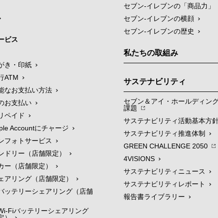
セブン‐イレブンの「商品力」
セブン-イレブンの横顔
セブン-イレブンの歴史
ービス
私たちの取組み
がき・印紙
行ATM
サステナビリティ
能なお支払い方法
セブン＆アイ・ホールディン
のお支払い
課題
リペイド
サステナビリティ活動基本方
le Accountにチャージ
サステナビリティ推進体制
ンフォトサービス
GREEN CHALLENGE 2050
ンドリー（店舗限定）
4VISIONS
カー（店舗限定）
サステナビリティニュース
ェアリング（店舗限定）
サステナビリティレポート
バッテリーシェアリング（店舗
報告書ライブラリー
i-Fiバッテリーシェアリング
定）