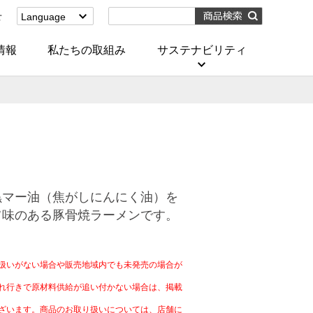
せ
Language
English
(Corporate)
情報
私たちの取組み
サステナビリティ
English
(Services)
中文[繁體字]
(服務)
简体中文(服务)
한국어(서비스)
ภาษาไทย
(บริการ)
黒マー油（焦がしにんにく油）を
旨味のある豚骨焼ラーメンです。
）
扱いがない場合や販売地域内でも未発売の場合が
れ行きで原材料供給が追い付かない場合は、掲載
ざいます。商品のお取り扱いについては、店舗に