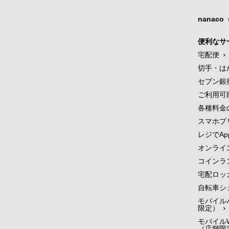
nanaco
便利なサ
宅配便
切手・は
セブン銀
ご利用可
各種料金
スマホプ
レジでApp
オンライ
コインラ
宅配ロッ
自転車シ
モバイル
限定）
モバイルW
（店舗限