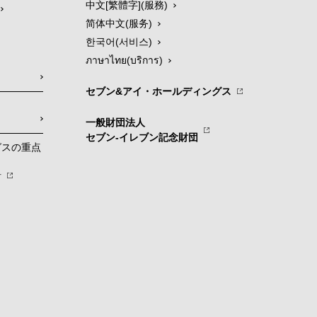
中文[繁體字](服務)
简体中文(服务)
한국어(서비스)
ภาษาไทย(บริการ)
セブン&アイ・ホールディングス
一般財団法人
セブン-イレブン記念財団
グスの重点
針