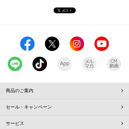
コインランドリー（店舗限定）
保険
セブン‐イレブンの「商品力」
宅配ロッカー（店舗限定）
学び・教育
セブン-イレブンの横顔
自転車シェアリング（店舗限定）
セブン-イレブンの歴史
モバイルバッテリーシェアリング（店舗限定）
モバイルWi-Fiバッテリーシェアリング（店舗限定）
荷物預かりサービス「ecbocloakエクボクローク」（店舗限定）
商品のご案内
パウダースペース ラブン（店舗限定）
セール・キャンペーン
ソフトバンクギフト
サービス