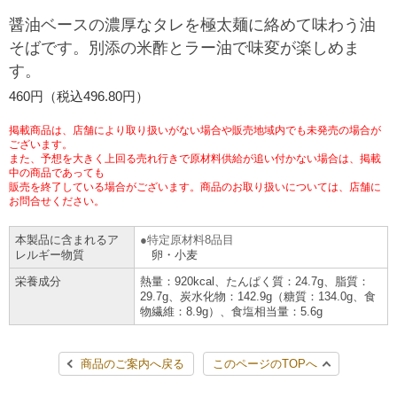
チケットサービス
宅配便
醤油ベースの濃厚なタレを極太麺に絡めて味わう油
ギフト
コピー
企業理念
セブン＆アイ・ホールディングスの重点課題
そばです。別添の米酢とラー油で味変が楽しめま
加盟店オーナー募集
物件募集・購入
す。
セブン‐イレブンでお受取り
セブンチケット
切手・はがき・印紙
プリペイドカード・金券
プリント
会社概要
サステナビリティ活動基本方針
460円（税込496.80円）
アルバイト情報
採用情報
タワーレコード
停電時のサービス停止のお知らせ
チケットぴあ
セブン銀行ATM
ニンテンドー・ダウンロードカード
スキャン
貸借対照表・損益計算書
サステナビリティ推進体制
掲載商品は、店舗により取り扱いがない場合や販売地域内でも未発売の場合が
店舗検索
ネットショッピング
ございます。
また、予想を大きく上回る売れ行きで原材料供給が追い付かない場合は、掲載
お問い合わせ
セブンネットショッピング
イープラス
ご利用可能なお支払い方法
ファクス
中の商品であっても
沿革
GREEN CHALLENGE 2050
販売を終了している場合がございます。商品のお取り扱いについては、店舗に
Language
お問合せください。
CNプレイガイド
各種料金のお支払い
チケット
国内店舗数
4VISIONS
English (Corporate)
本製品に含まれるア
特定原材料8品目
レルギー物質
卵・小麦
English (Services)
JTB
スマホプリペイド
プリペイドサービス
売上高、店舗数推移
サステナビリティニュース
栄養成分
熱量：920kcal、たんぱく質：24.7g、脂質：
中文[繁體字](服務)
29.7g、炭水化物：142.9g（糖質：134.0g、食
物繊維：8.9g）、食塩相当量：5.6g
レジでApple Accountにチャージ
スポーツ振興くじ
セブン‐イレブンの海外事業
简体中文(服务)
サステナビリティレポート
한국어(서비스)
商品のご案内へ戻る
このページのTOPへ
オンラインフォトサービス
行政サービス
データで見るセブン‐イレブン
報告書ライブラリー
ภาษาไทย(บริการ)