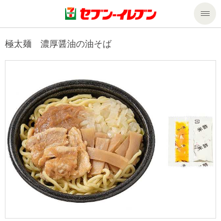
商品のご案内
極太麺 濃厚醤油の油そば
セール・キャンペーン
商品のご案内トップ
今週の新商品
サービス
来週の新商品
企業情報
サービストップ
商品カテゴリ一覧
nanacoトップ
私たちの取組み
企業情報トップ
セブンプレミアム
マルチコピー機でできること
ニュースリリース
サステナビリティ
便利なサービス
食の安全・安心への取組み
マルチコピー機でできることトップ
ごあいさつ
サステナビリティトップ