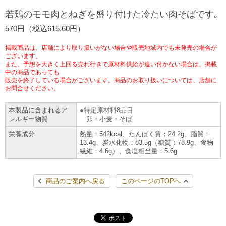
チケットサービス
宅配便
若鶏のモモ肉とねぎを盛り付けた冷たい肉そばです｡
ギフト
コピー
企業理念
セブン＆アイ・ホールディングスの重点課題
570円（税込615.60円）
加盟店オーナー募集
物件募集・購入
セブン‐イレブンでお受取り
セブンチケット
切手・はがき・印紙
プリペイドカード・金券
プリント
会社概要
サステナビリティ活動基本方針
掲載商品は、店舗により取り扱いがない場合や販売地域内でも未発売の場合が
アルバイト情報
採用情報
ございます。
また、予想を大きく上回る売れ行きで原材料供給が追い付かない場合は、掲載
タワーレコード
停電時のサービス停止のお知らせ
チケットぴあ
セブン銀行ATM
ニンテンドー・ダウンロードカード
スキャン
貸借対照表・損益計算書
サステナビリティ推進体制
中の商品であっても
店舗検索
ネットショッピング
販売を終了している場合がございます。商品のお取り扱いについては、店舗に
お問合せください。
お問い合わせ
セブンネットショッピング
イープラス
ご利用可能なお支払い方法
ファクス
沿革
GREEN CHALLENGE 2050
本製品に含まれるア
特定原材料8品目
Language
レルギー物質
卵・小麦・そば
CNプレイガイド
各種料金のお支払い
チケット
国内店舗数
4VISIONS
English (Corporate)
栄養成分
熱量：542kcal、たんぱく質：24.2g、脂質：
13.4g、炭水化物：83.5g（糖質：78.9g、食物
English (Services)
繊維：4.6g）、食塩相当量：5.6g
JTB
スマホプリペイド
プリペイドサービス
売上高、店舗数推移
サステナビリティニュース
中文[繁體字](服務)
商品のご案内へ戻る
このページのTOPへ
レジでApple Accountにチャージ
スポーツ振興くじ
セブン‐イレブンの海外事業
简体中文(服务)
サステナビリティレポート
한국어(서비스)
オンラインフォトサービス
行政サービス
データで見るセブン‐イレブン
報告書ライブラリー
ภาษาไทย(บริการ)