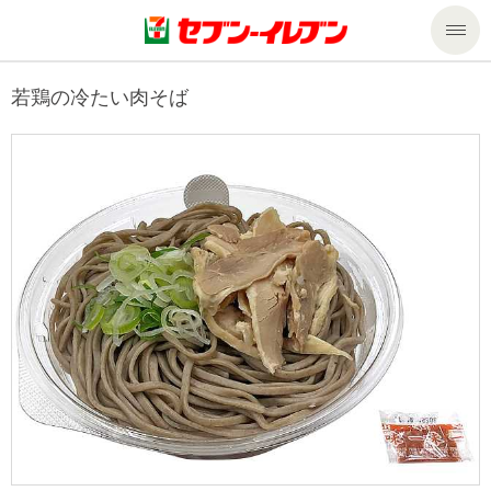
商品のご案内
若鶏の冷たい肉そば
セール・キャンペーン
商品のご案内トップ
今週の新商品
サービス
来週の新商品
企業情報
サービストップ
商品カテゴリ一覧
nanacoトップ
私たちの取組み
企業情報トップ
セブンプレミアム
マルチコピー機でできること
ニュースリリース
サステナビリティ
便利なサービス
食の安全・安心への取組み
マルチコピー機でできることトップ
ごあいさつ
サステナビリティトップ