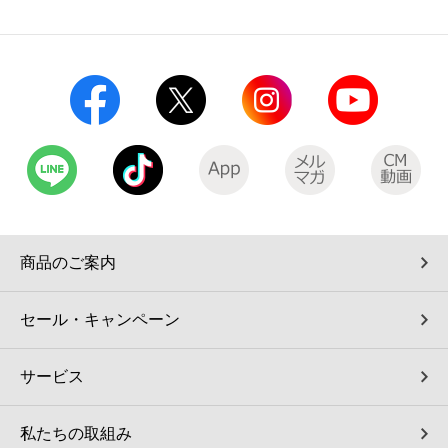
コインランドリー（店舗限定）
保険
セブン‐イレブンの「商品力」
宅配ロッカー（店舗限定）
学び・教育
セブン-イレブンの横顔
自転車シェアリング（店舗限定）
セブン-イレブンの歴史
モバイルバッテリーシェアリング（店舗限定）
モバイルWi-Fiバッテリーシェアリング（店舗限定）
商品のご案内
荷物預かりサービス「ecbocloakエクボクローク」（店舗限定）
セール・キャンペーン
パウダースペース ラブン（店舗限定）
サービス
ソフトバンクギフト
私たちの取組み