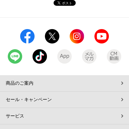
コインランドリー（店舗限定）
保険
セブン‐イレブンの「商品力」
宅配ロッカー（店舗限定）
学び・教育
セブン-イレブンの横顔
自転車シェアリング（店舗限定）
セブン-イレブンの歴史
モバイルバッテリーシェアリング（店舗限定）
モバイルWi-Fiバッテリーシェアリング（店舗限定）
商品のご案内
荷物預かりサービス「ecbocloakエクボクローク」（店舗限定）
セール・キャンペーン
パウダースペース ラブン（店舗限定）
サービス
ソフトバンクギフト