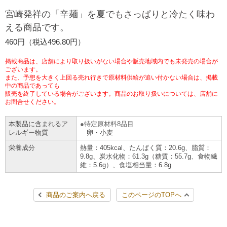
チケットサービス
宅配便
宮崎発祥の「辛麺」を夏でもさっぱりと冷たく味わ
ギフト
コピー
企業理念
セブン＆アイ・ホールディングスの重点課題
える商品です。
加盟店オーナー募集
物件募集・購入
セブン‐イレブンでお受取り
セブンチケット
切手・はがき・印紙
460円（税込496.80円）
プリペイドカード・金券
プリント
会社概要
サステナビリティ活動基本方針
アルバイト情報
採用情報
掲載商品は、店舗により取り扱いがない場合や販売地域内でも未発売の場合が
タワーレコード
停電時のサービス停止のお知らせ
チケットぴあ
セブン銀行ATM
ございます。
ニンテンドー・ダウンロードカード
スキャン
貸借対照表・損益計算書
サステナビリティ推進体制
また、予想を大きく上回る売れ行きで原材料供給が追い付かない場合は、掲載
店舗検索
ネットショッピング
中の商品であっても
お問い合わせ
販売を終了している場合がございます。商品のお取り扱いについては、店舗に
セブンネットショッピング
イープラス
ご利用可能なお支払い方法
ファクス
沿革
GREEN CHALLENGE 2050
お問合せください。
Language
本製品に含まれるア
特定原材料8品目
CNプレイガイド
各種料金のお支払い
チケット
国内店舗数
4VISIONS
English (Corporate)
レルギー物質
卵・小麦
栄養成分
熱量：405kcal、たんぱく質：20.6g、脂質：
English (Services)
JTB
スマホプリペイド
プリペイドサービス
9.8g、炭水化物：61.3g（糖質：55.7g、食物繊
売上高、店舗数推移
サステナビリティニュース
維：5.6g）、食塩相当量：6.8g
中文[繁體字](服務)
レジでApple Accountにチャージ
スポーツ振興くじ
セブン‐イレブンの海外事業
简体中文(服务)
サステナビリティレポート
商品のご案内へ戻る
このページのTOPへ
한국어(서비스)
オンラインフォトサービス
行政サービス
データで見るセブン‐イレブン
報告書ライブラリー
ภาษาไทย(บริการ)