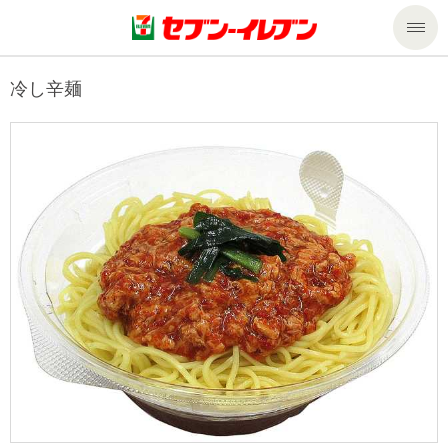
商品のご案内
冷し辛麺
セール・キャンペーン
商品のご案内トップ
今週の新商品
サービス
来週の新商品
企業情報
サービストップ
商品カテゴリ一覧
nanacoトップ
私たちの取組み
企業情報トップ
セブンプレミアム
マルチコピー機でできること
ニュースリリース
サステナビリティ
便利なサービス
食の安全・安心への取組み
マルチコピー機でできることトップ
ごあいさつ
サステナビリティトップ