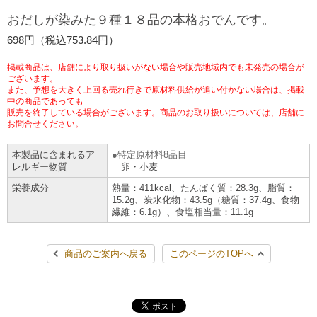
チケットサービス
宅配便
おだしが染みた９種１８品の本格おでんです。
ギフト
コピー
企業理念
セブン＆アイ・ホールディングスの重点課題
698円（税込753.84円）
加盟店オーナー募集
物件募集・購入
セブン‐イレブンでお受取り
セブンチケット
切手・はがき・印紙
プリペイドカード・金券
プリント
会社概要
サステナビリティ活動基本方針
掲載商品は、店舗により取り扱いがない場合や販売地域内でも未発売の場合が
アルバイト情報
採用情報
ございます。
また、予想を大きく上回る売れ行きで原材料供給が追い付かない場合は、掲載
タワーレコード
停電時のサービス停止のお知らせ
チケットぴあ
セブン銀行ATM
ニンテンドー・ダウンロードカード
スキャン
貸借対照表・損益計算書
サステナビリティ推進体制
中の商品であっても
店舗検索
ネットショッピング
販売を終了している場合がございます。商品のお取り扱いについては、店舗に
お問合せください。
お問い合わせ
セブンネットショッピング
イープラス
ご利用可能なお支払い方法
ファクス
沿革
GREEN CHALLENGE 2050
本製品に含まれるア
特定原材料8品目
Language
レルギー物質
卵・小麦
CNプレイガイド
各種料金のお支払い
チケット
国内店舗数
4VISIONS
English (Corporate)
栄養成分
熱量：411kcal、たんぱく質：28.3g、脂質：
15.2g、炭水化物：43.5g（糖質：37.4g、食物
English (Services)
繊維：6.1g）、食塩相当量：11.1g
JTB
スマホプリペイド
プリペイドサービス
売上高、店舗数推移
サステナビリティニュース
中文[繁體字](服務)
商品のご案内へ戻る
このページのTOPへ
レジでApple Accountにチャージ
スポーツ振興くじ
セブン‐イレブンの海外事業
简体中文(服务)
サステナビリティレポート
한국어(서비스)
オンラインフォトサービス
行政サービス
データで見るセブン‐イレブン
報告書ライブラリー
ภาษาไทย(บริการ)