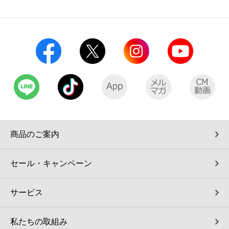
コインランドリー（店舗限定）
保険
セブン‐イレブンの「商品力」
宅配ロッカー（店舗限定）
学び・教育
セブン-イレブンの横顔
自転車シェアリング（店舗限定）
セブン-イレブンの歴史
モバイルバッテリーシェアリング（店舗限定）
モバイルWi-Fiバッテリーシェアリング（店舗限定）
商品のご案内
荷物預かりサービス「ecbocloakエクボクローク」（店舗限定）
セール・キャンペーン
パウダースペース ラブン（店舗限定）
サービス
ソフトバンクギフト
私たちの取組み