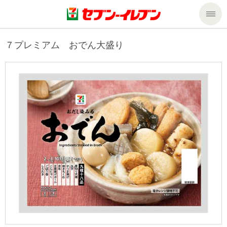
商品のご案内
７プレミアム おでん大盛り
セール・キャンペーン
商品のご案内トップ
今週の新商品
サービス
来週の新商品
企業情報
サービストップ
商品カテゴリ一覧
nanacoトップ
私たちの取組み
企業情報トップ
セブンプレミアム
マルチコピー機でできること
ニュースリリース
サステナビリティ
便利なサービス
食の安全・安心への取組み
マルチコピー機でできることトップ
ごあいさつ
サステナビリティトップ