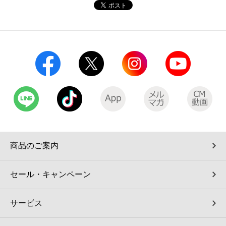
コインランドリー（店舗限定）
保険
セブン‐イレブンの「商品力」
宅配ロッカー（店舗限定）
学び・教育
セブン-イレブンの横顔
自転車シェアリング（店舗限定）
セブン-イレブンの歴史
モバイルバッテリーシェアリング（店舗限定）
モバイルWi-Fiバッテリーシェアリング（店舗限定）
商品のご案内
荷物預かりサービス「ecbocloakエクボクローク」（店舗限定）
セール・キャンペーン
パウダースペース ラブン（店舗限定）
サービス
ソフトバンクギフト