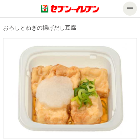
商品のご案内
おろしとねぎの揚げだし豆腐
セール・キャンペーン
商品のご案内トップ
今週の新商品
サービス
来週の新商品
企業情報
サービストップ
商品カテゴリ一覧
nanacoトップ
私たちの取組み
企業情報トップ
セブンプレミアム
マルチコピー機でできること
ニュースリリース
サステナビリティ
便利なサービス
食の安全・安心への取組み
マルチコピー機でできることトップ
ごあいさつ
サステナビリティトップ