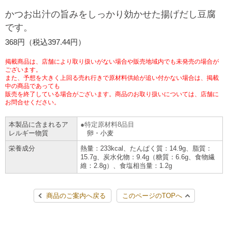
チケットサービス
宅配便
かつお出汁の旨みをしっかり効かせた揚げだし豆腐
ギフト
コピー
企業理念
セブン＆アイ・ホールディングスの重点課題
です。
加盟店オーナー募集
物件募集・購入
セブン‐イレブンでお受取り
セブンチケット
切手・はがき・印紙
368円（税込397.44円）
プリペイドカード・金券
プリント
会社概要
サステナビリティ活動基本方針
アルバイト情報
採用情報
掲載商品は、店舗により取り扱いがない場合や販売地域内でも未発売の場合が
タワーレコード
停電時のサービス停止のお知らせ
チケットぴあ
セブン銀行ATM
ございます。
ニンテンドー・ダウンロードカード
スキャン
貸借対照表・損益計算書
サステナビリティ推進体制
また、予想を大きく上回る売れ行きで原材料供給が追い付かない場合は、掲載
店舗検索
ネットショッピング
中の商品であっても
お問い合わせ
販売を終了している場合がございます。商品のお取り扱いについては、店舗に
セブンネットショッピング
イープラス
ご利用可能なお支払い方法
ファクス
沿革
GREEN CHALLENGE 2050
お問合せください。
Language
本製品に含まれるア
特定原材料8品目
CNプレイガイド
各種料金のお支払い
チケット
国内店舗数
4VISIONS
English (Corporate)
レルギー物質
卵・小麦
栄養成分
熱量：233kcal、たんぱく質：14.9g、脂質：
English (Services)
JTB
スマホプリペイド
プリペイドサービス
15.7g、炭水化物：9.4g（糖質：6.6g、食物繊
売上高、店舗数推移
サステナビリティニュース
維：2.8g）、食塩相当量：1.2g
中文[繁體字](服務)
レジでApple Accountにチャージ
スポーツ振興くじ
セブン‐イレブンの海外事業
简体中文(服务)
サステナビリティレポート
商品のご案内へ戻る
このページのTOPへ
한국어(서비스)
オンラインフォトサービス
行政サービス
データで見るセブン‐イレブン
報告書ライブラリー
ภาษาไทย(บริการ)