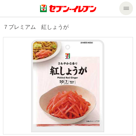
商品のご案内
７プレミアム 紅しょうが
セール・キャンペーン
商品のご案内トップ
今週の新商品
サービス
来週の新商品
企業情報
サービストップ
商品カテゴリ一覧
nanacoトップ
私たちの取組み
企業情報トップ
セブンプレミアム
マルチコピー機でできること
ニュースリリース
サステナビリティ
便利なサービス
食の安全・安心への取組み
マルチコピー機でできることトップ
ごあいさつ
サステナビリティトップ