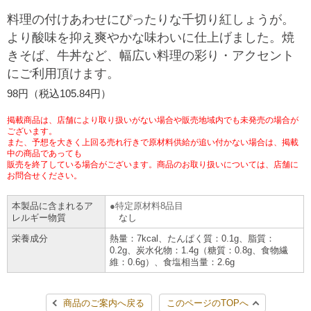
チケットサービス
宅配便
料理の付けあわせにぴったりな千切り紅しょうが。
ギフト
コピー
企業理念
セブン＆アイ・ホールディングスの重点課題
より酸味を抑え爽やかな味わいに仕上げました。焼
加盟店オーナー募集
物件募集・購入
きそば、牛丼など、幅広い料理の彩り・アクセント
セブン‐イレブンでお受取り
セブンチケット
切手・はがき・印紙
プリペイドカード・金券
プリント
会社概要
サステナビリティ活動基本方針
にご利用頂けます。
アルバイト情報
採用情報
タワーレコード
停電時のサービス停止のお知らせ
98円（税込105.84円）
チケットぴあ
セブン銀行ATM
ニンテンドー・ダウンロードカード
スキャン
貸借対照表・損益計算書
サステナビリティ推進体制
店舗検索
ネットショッピング
掲載商品は、店舗により取り扱いがない場合や販売地域内でも未発売の場合が
お問い合わせ
セブンネットショッピング
ございます。
イープラス
ご利用可能なお支払い方法
ファクス
沿革
GREEN CHALLENGE 2050
また、予想を大きく上回る売れ行きで原材料供給が追い付かない場合は、掲載
中の商品であっても
Language
販売を終了している場合がございます。商品のお取り扱いについては、店舗に
CNプレイガイド
各種料金のお支払い
チケット
国内店舗数
お問合せください。
4VISIONS
English (Corporate)
English (Services)
本製品に含まれるア
特定原材料8品目
JTB
スマホプリペイド
プリペイドサービス
売上高、店舗数推移
サステナビリティニュース
レルギー物質
なし
中文[繁體字](服務)
栄養成分
熱量：7kcal、たんぱく質：0.1g、脂質：
0.2g、炭水化物：1.4g（糖質：0.8g、食物繊
レジでApple Accountにチャージ
スポーツ振興くじ
セブン‐イレブンの海外事業
简体中文(服务)
サステナビリティレポート
維：0.6g）、食塩相当量：2.6g
한국어(서비스)
オンラインフォトサービス
行政サービス
データで見るセブン‐イレブン
報告書ライブラリー
ภาษาไทย(บริการ)
商品のご案内へ戻る
このページのTOPへ