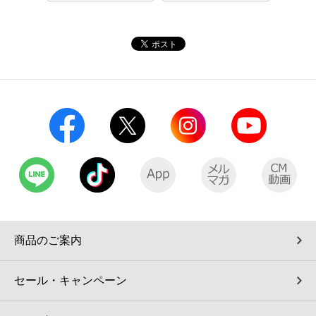
コインランドリー（店舗限定）
保険
セブン‐イレブンの「商品力」
宅配ロッカー（店舗限定）
学び・教育
セブン-イレブンの横顔
自転車シェアリング（店舗限定）
セブン-イレブンの歴史
モバイルバッテリーシェアリング（店舗限定）
モバイルWi-Fiバッテリーシェアリング（店舗限定）
荷物預かりサービス「ecbocloakエクボクローク」（店舗限定）
商品のご案内
パウダースペース ラブン（店舗限定）
セール・キャンペーン
ソフトバンクギフト