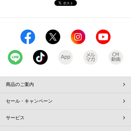
コインランドリー（店舗限定）
保険
セブン‐イレブンの「商品力」
宅配ロッカー（店舗限定）
学び・教育
セブン-イレブンの横顔
自転車シェアリング（店舗限定）
セブン-イレブンの歴史
モバイルバッテリーシェアリング（店舗限定）
モバイルWi-Fiバッテリーシェアリング（店舗限定）
商品のご案内
荷物預かりサービス「ecbocloakエクボクローク」（店舗限定）
セール・キャンペーン
パウダースペース ラブン（店舗限定）
サービス
ソフトバンクギフト