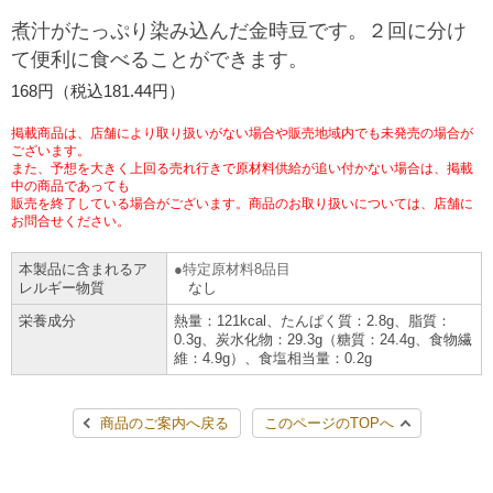
チケットサービス
宅配便
煮汁がたっぷり染み込んだ金時豆です。２回に分け
ギフト
コピー
企業理念
セブン＆アイ・ホールディングスの重点課題
て便利に食べることができます。
加盟店オーナー募集
物件募集・購入
セブン‐イレブンでお受取り
セブンチケット
切手・はがき・印紙
168円（税込181.44円）
プリペイドカード・金券
プリント
会社概要
サステナビリティ活動基本方針
アルバイト情報
採用情報
掲載商品は、店舗により取り扱いがない場合や販売地域内でも未発売の場合が
タワーレコード
停電時のサービス停止のお知らせ
チケットぴあ
セブン銀行ATM
ございます。
ニンテンドー・ダウンロードカード
スキャン
貸借対照表・損益計算書
サステナビリティ推進体制
また、予想を大きく上回る売れ行きで原材料供給が追い付かない場合は、掲載
店舗検索
ネットショッピング
中の商品であっても
お問い合わせ
販売を終了している場合がございます。商品のお取り扱いについては、店舗に
セブンネットショッピング
イープラス
ご利用可能なお支払い方法
ファクス
沿革
GREEN CHALLENGE 2050
お問合せください。
Language
本製品に含まれるア
特定原材料8品目
CNプレイガイド
各種料金のお支払い
チケット
国内店舗数
4VISIONS
English (Corporate)
レルギー物質
なし
栄養成分
熱量：121kcal、たんぱく質：2.8g、脂質：
English (Services)
JTB
スマホプリペイド
プリペイドサービス
0.3g、炭水化物：29.3g（糖質：24.4g、食物繊
売上高、店舗数推移
サステナビリティニュース
維：4.9g）、食塩相当量：0.2g
中文[繁體字](服務)
レジでApple Accountにチャージ
スポーツ振興くじ
セブン‐イレブンの海外事業
简体中文(服务)
サステナビリティレポート
商品のご案内へ戻る
このページのTOPへ
한국어(서비스)
オンラインフォトサービス
行政サービス
データで見るセブン‐イレブン
報告書ライブラリー
ภาษาไทย(บริการ)