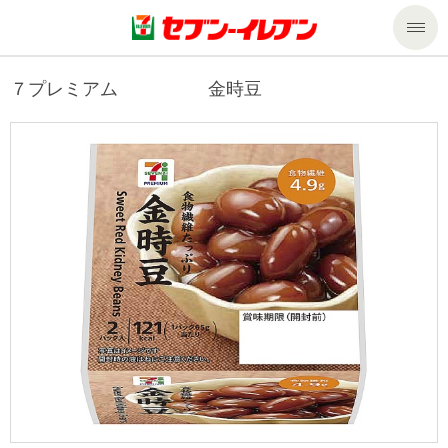
商品のご案内
７プレミアム 金時豆
セール・キャンペーン
商品のご案内トップ
今週の新商品
サービス
来週の新商品
企業情報
サービストップ
商品カテゴリ一覧
nanacoトップ
私たちの取組み
企業情報トップ
セブンプレミアム
マルチコピー機でできること
ニュースリリース
サステナビリティ
便利なサービス
食の安全・安心への取組み
マルチコピー機でできることトップ
ごあいさつ
サステナビリティトップ