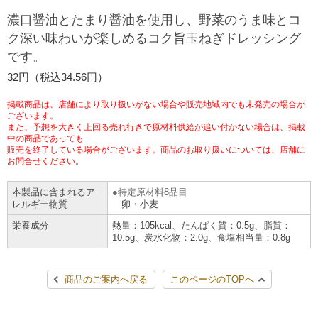
チケットサービス
宅配便
濃口醤油とたまり醤油を使用し、野菜のうま味とコ
ギフト
コピー
企業理念
セブン＆アイ・ホールディングスの重点課題
ク深い味わいが楽しめるコク旨玉ねぎドレッシング
加盟店オーナー募集
物件募集・購入
です。
セブン‐イレブンでお受取り
セブンチケット
切手・はがき・印紙
プリペイドカード・金券
プリント
会社概要
サステナビリティ活動基本方針
32円（税込34.56円）
アルバイト情報
採用情報
タワーレコード
停電時のサービス停止のお知らせ
チケットぴあ
セブン銀行ATM
ニンテンドー・ダウンロードカード
スキャン
貸借対照表・損益計算書
サステナビリティ推進体制
掲載商品は、店舗により取り扱いがない場合や販売地域内でも未発売の場合が
店舗検索
ネットショッピング
ございます。
また、予想を大きく上回る売れ行きで原材料供給が追い付かない場合は、掲載
お問い合わせ
セブンネットショッピング
イープラス
ご利用可能なお支払い方法
ファクス
中の商品であっても
沿革
GREEN CHALLENGE 2050
販売を終了している場合がございます。商品のお取り扱いについては、店舗に
Language
お問合せください。
CNプレイガイド
各種料金のお支払い
チケット
国内店舗数
4VISIONS
English (Corporate)
本製品に含まれるア
特定原材料8品目
レルギー物質
卵・小麦
English (Services)
JTB
スマホプリペイド
プリペイドサービス
売上高、店舗数推移
サステナビリティニュース
栄養成分
熱量：105kcal、たんぱく質：0.5g、脂質：
中文[繁體字](服務)
10.5g、炭水化物：2.0g、食塩相当量：0.8g
レジでApple Accountにチャージ
スポーツ振興くじ
セブン‐イレブンの海外事業
简体中文(服务)
サステナビリティレポート
商品のご案内へ戻る
このページのTOPへ
한국어(서비스)
オンラインフォトサービス
行政サービス
データで見るセブン‐イレブン
報告書ライブラリー
ภาษาไทย(บริการ)