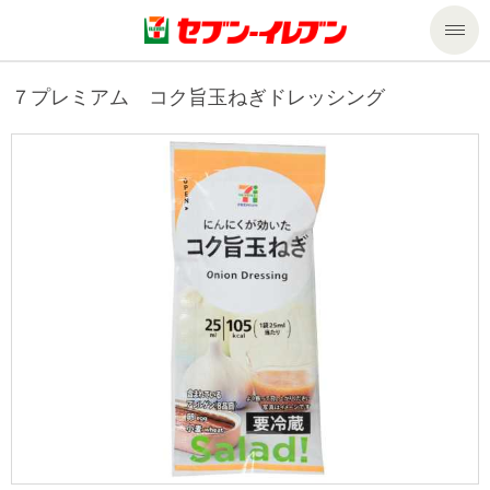
商品のご案内
７プレミアム コク旨玉ねぎドレッシング
セール・キャンペーン
商品のご案内トップ
今週の新商品
サービス
来週の新商品
企業情報
サービストップ
商品カテゴリ一覧
nanacoトップ
私たちの取組み
企業情報トップ
セブンプレミアム
マルチコピー機でできること
ニュースリリース
サステナビリティ
便利なサービス
食の安全・安心への取組み
マルチコピー機でできることトップ
ごあいさつ
サステナビリティトップ