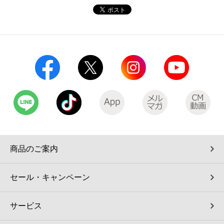
コインランドリー（店舗限定）
保険
セブン‐イレブンの「商品力」
宅配ロッカー（店舗限定）
学び・教育
セブン-イレブンの横顔
自転車シェアリング（店舗限定）
セブン-イレブンの歴史
モバイルバッテリーシェアリング（店舗限定）
モバイルWi-Fiバッテリーシェアリング（店舗限定）
商品のご案内
荷物預かりサービス「ecbocloakエクボクローク」（店舗限定）
セール・キャンペーン
パウダースペース ラブン（店舗限定）
サービス
ソフトバンクギフト