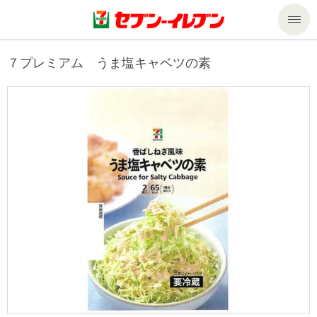
商品のご案内
７プレミアム うま塩キャベツの素
セール・キャンペーン
商品のご案内トップ
今週の新商品
サービス
来週の新商品
企業情報
サービストップ
商品カテゴリ一覧
nanacoトップ
私たちの取組み
企業情報トップ
セブンプレミアム
マルチコピー機でできること
ニュースリリース
サステナビリティ
便利なサービス
食の安全・安心への取組み
マルチコピー機でできることトップ
ごあいさつ
サステナビリティトップ