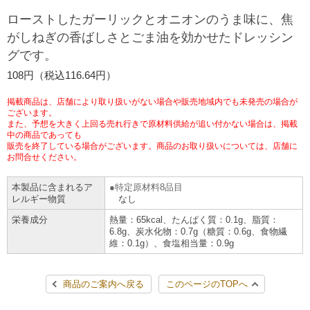
チケットサービス
宅配便
ローストしたガーリックとオニオンのうま味に、焦
ギフト
コピー
企業理念
セブン＆アイ・ホールディングスの重点課題
がしねぎの香ばしさとごま油を効かせたドレッシン
加盟店オーナー募集
物件募集・購入
グです。
セブン‐イレブンでお受取り
セブンチケット
切手・はがき・印紙
プリペイドカード・金券
プリント
会社概要
サステナビリティ活動基本方針
108円（税込116.64円）
アルバイト情報
採用情報
タワーレコード
停電時のサービス停止のお知らせ
チケットぴあ
セブン銀行ATM
ニンテンドー・ダウンロードカード
スキャン
貸借対照表・損益計算書
サステナビリティ推進体制
掲載商品は、店舗により取り扱いがない場合や販売地域内でも未発売の場合が
店舗検索
ネットショッピング
ございます。
また、予想を大きく上回る売れ行きで原材料供給が追い付かない場合は、掲載
お問い合わせ
セブンネットショッピング
イープラス
ご利用可能なお支払い方法
ファクス
中の商品であっても
沿革
GREEN CHALLENGE 2050
販売を終了している場合がございます。商品のお取り扱いについては、店舗に
Language
お問合せください。
CNプレイガイド
各種料金のお支払い
チケット
国内店舗数
4VISIONS
English (Corporate)
本製品に含まれるア
特定原材料8品目
レルギー物質
なし
English (Services)
JTB
スマホプリペイド
プリペイドサービス
売上高、店舗数推移
サステナビリティニュース
栄養成分
熱量：65kcal、たんぱく質：0.1g、脂質：
中文[繁體字](服務)
6.8g、炭水化物：0.7g（糖質：0.6g、食物繊
維：0.1g）、食塩相当量：0.9g
レジでApple Accountにチャージ
スポーツ振興くじ
セブン‐イレブンの海外事業
简体中文(服务)
サステナビリティレポート
한국어(서비스)
商品のご案内へ戻る
このページのTOPへ
オンラインフォトサービス
行政サービス
データで見るセブン‐イレブン
報告書ライブラリー
ภาษาไทย(บริการ)