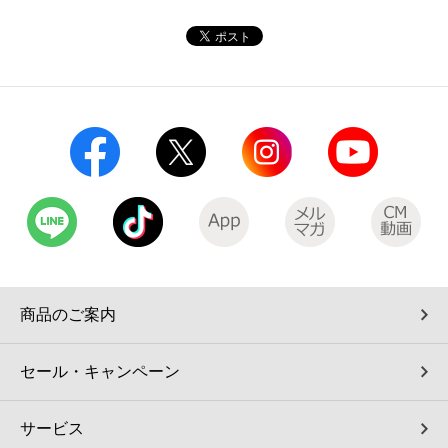
コインランドリー（店舗限定）
保険
セブン‐イレブンの「商品力」
宅配ロッカー（店舗限定）
学び・教育
セブン-イレブンの横顔
自転車シェアリング（店舗限定）
セブン-イレブンの歴史
モバイルバッテリーシェアリング（店舗限定）
モバイルWi-Fiバッテリーシェアリング（店舗限定）
荷物預かりサービス「ecbocloakエクボクローク」（店舗限定）
商品のご案内
パウダースペース ラブン（店舗限定）
セール・キャンペーン
ソフトバンクギフト
サービス