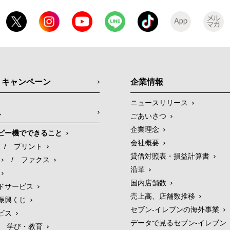
・キャンペーン
企業情報
ニュースリリース
ス
ごあいさつ
企業理念
ピー機でできること
会社概要
/
プリント
貸借対照表・損益計算書
/
ファクス
沿革
国内店舗数
ドサービス
売上高、店舗数推移
振興くじ
セブン‐イレブンの海外事業
ビス
データで見るセブン‐イレブン
学び・教育