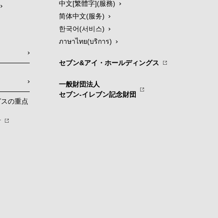
中文[繁體字](服務)
简体中文(服务)
한국어(서비스)
ภาษาไทย(บริการ)
セブン&アイ・ホールディングス
一般財団法人
セブン-イレブン記念財団
グスの重点
針