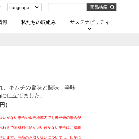
せ
Language
English
(Corporate)
情報
私たちの取組み
サステナビリティ
English
(Services)
中文[繁體字]
(服務)
简体中文(服务)
한국어(서비스)
ภาษาไทย
(บริการ)
摂れ、キムチの旨味と酸味，辛味
鍋に仕立てました。
4円）
扱いがない場合や販売地域内でも未発売の場合が
れ行きで原材料供給が追い付かない場合は、掲載
ざいます。商品のお取り扱いについては、店舗に