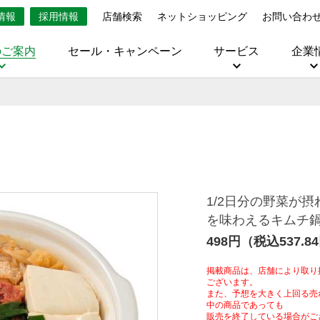
情報
採用情報
店舗検索
ネットショッピング
お問い合わ
のご案内
セール・キャンペーン
サービス
企業
1/2日分の野菜が
を味わえるキムチ
498円（税込537.8
掲載商品は、店舗により取り
ございます。
また、予想を大きく上回る売
中の商品であっても
販売を終了している場合がご