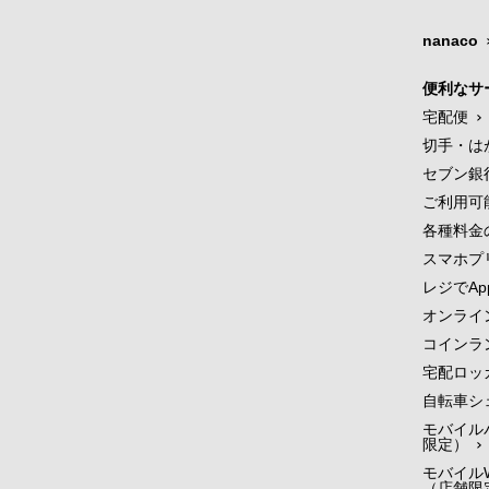
nanaco
便利なサ
宅配便
切手・は
セブン銀
ご利用可
各種料金
スマホプ
レジでApp
オンライ
コインラ
宅配ロッ
自転車シ
モバイル
限定）
モバイルW
（店舗限