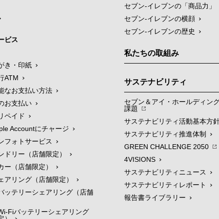
セブン‐イレブンの「商品力」
セブン-イレブンの横顔
セブン-イレブンの歴史
ービス
私たちの取組み
がき・印紙
行ATM
サステナビリティ
能なお支払い方法
セブン＆アイ・ホールディン
のお支払い
課題
リペイド
サステナビリティ活動基本方
le Accountにチャージ
サステナビリティ推進体制
ンフォトサービス
GREEN CHALLENGE 2050
ンドリー（店舗限定）
4VISIONS
カー（店舗限定）
サステナビリティニュース
ェアリング（店舗限定）
サステナビリティレポート
バッテリーシェアリング（店舗
報告書ライブラリー
i-Fiバッテリーシェアリング
定）