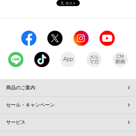
コインランドリー（店舗限定）
保険
セブン‐イレブンの「商品力」
宅配ロッカー（店舗限定）
学び・教育
セブン-イレブンの横顔
自転車シェアリング（店舗限定）
セブン-イレブンの歴史
モバイルバッテリーシェアリング（店舗限定）
モバイルWi-Fiバッテリーシェアリング（店舗限定）
商品のご案内
荷物預かりサービス「ecbocloakエクボクローク」（店舗限定）
セール・キャンペーン
パウダースペース ラブン（店舗限定）
サービス
ソフトバンクギフト