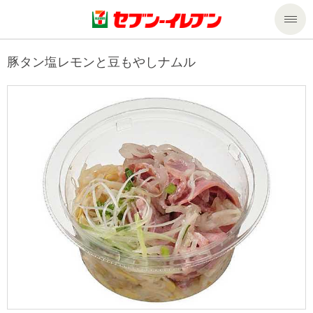
商品のご案内
豚タン塩レモンと豆もやしナムル
セール・キャンペーン
商品のご案内トップ
今週の新商品
サービス
来週の新商品
企業情報
サービストップ
商品カテゴリ一覧
nanacoトップ
私たちの取組み
企業情報トップ
セブンプレミアム
マルチコピー機でできること
ニュースリリース
サステナビリティ
便利なサービス
食の安全・安心への取組み
マルチコピー機でできることトップ
ごあいさつ
サステナビリティトップ