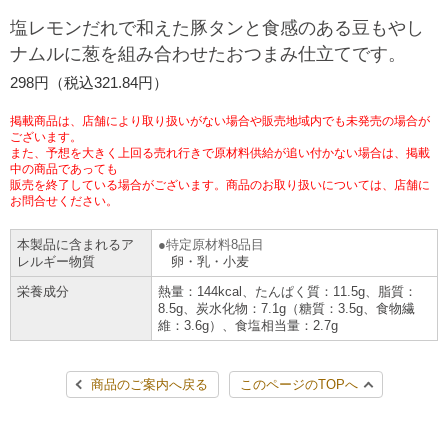
チケットサービス
宅配便
塩レモンだれで和えた豚タンと食感のある豆もやし
ギフト
コピー
企業理念
セブン＆アイ・ホールディングスの重点課題
ナムルに葱を組み合わせたおつまみ仕立てです。
加盟店オーナー募集
物件募集・購入
セブン‐イレブンでお受取り
セブンチケット
切手・はがき・印紙
298円（税込321.84円）
プリペイドカード・金券
プリント
会社概要
サステナビリティ活動基本方針
アルバイト情報
採用情報
掲載商品は、店舗により取り扱いがない場合や販売地域内でも未発売の場合が
タワーレコード
停電時のサービス停止のお知らせ
チケットぴあ
セブン銀行ATM
ございます。
ニンテンドー・ダウンロードカード
スキャン
貸借対照表・損益計算書
サステナビリティ推進体制
また、予想を大きく上回る売れ行きで原材料供給が追い付かない場合は、掲載
店舗検索
ネットショッピング
中の商品であっても
お問い合わせ
販売を終了している場合がございます。商品のお取り扱いについては、店舗に
セブンネットショッピング
イープラス
ご利用可能なお支払い方法
ファクス
沿革
GREEN CHALLENGE 2050
お問合せください。
Language
本製品に含まれるア
特定原材料8品目
CNプレイガイド
各種料金のお支払い
チケット
国内店舗数
4VISIONS
English (Corporate)
レルギー物質
卵・乳・小麦
栄養成分
熱量：144kcal、たんぱく質：11.5g、脂質：
English (Services)
JTB
スマホプリペイド
プリペイドサービス
8.5g、炭水化物：7.1g（糖質：3.5g、食物繊
売上高、店舗数推移
サステナビリティニュース
維：3.6g）、食塩相当量：2.7g
中文[繁體字](服務)
レジでApple Accountにチャージ
スポーツ振興くじ
セブン‐イレブンの海外事業
简体中文(服务)
サステナビリティレポート
商品のご案内へ戻る
このページのTOPへ
한국어(서비스)
オンラインフォトサービス
行政サービス
データで見るセブン‐イレブン
報告書ライブラリー
ภาษาไทย(บริการ)