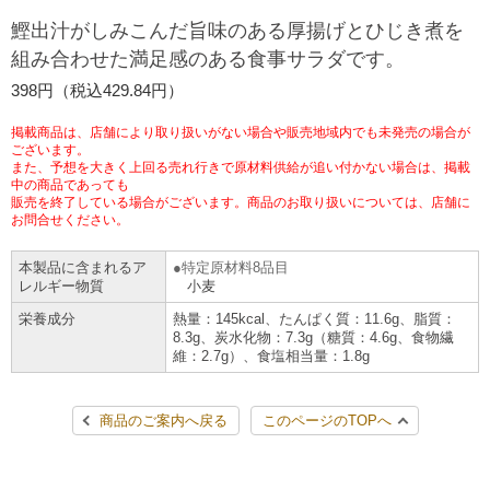
チケットサービス
宅配便
鰹出汁がしみこんだ旨味のある厚揚げとひじき煮を
ギフト
コピー
企業理念
セブン＆アイ・ホールディングスの重点課題
組み合わせた満足感のある食事サラダです。
加盟店オーナー募集
物件募集・購入
セブン‐イレブンでお受取り
セブンチケット
切手・はがき・印紙
398円（税込429.84円）
プリペイドカード・金券
プリント
会社概要
サステナビリティ活動基本方針
アルバイト情報
採用情報
掲載商品は、店舗により取り扱いがない場合や販売地域内でも未発売の場合が
タワーレコード
停電時のサービス停止のお知らせ
チケットぴあ
セブン銀行ATM
ございます。
ニンテンドー・ダウンロードカード
スキャン
貸借対照表・損益計算書
サステナビリティ推進体制
また、予想を大きく上回る売れ行きで原材料供給が追い付かない場合は、掲載
店舗検索
ネットショッピング
中の商品であっても
お問い合わせ
販売を終了している場合がございます。商品のお取り扱いについては、店舗に
セブンネットショッピング
イープラス
ご利用可能なお支払い方法
ファクス
沿革
GREEN CHALLENGE 2050
お問合せください。
Language
本製品に含まれるア
特定原材料8品目
CNプレイガイド
各種料金のお支払い
チケット
国内店舗数
4VISIONS
English (Corporate)
レルギー物質
小麦
栄養成分
熱量：145kcal、たんぱく質：11.6g、脂質：
English (Services)
JTB
スマホプリペイド
プリペイドサービス
8.3g、炭水化物：7.3g（糖質：4.6g、食物繊
売上高、店舗数推移
サステナビリティニュース
維：2.7g）、食塩相当量：1.8g
中文[繁體字](服務)
レジでApple Accountにチャージ
スポーツ振興くじ
セブン‐イレブンの海外事業
简体中文(服务)
サステナビリティレポート
商品のご案内へ戻る
このページのTOPへ
한국어(서비스)
オンラインフォトサービス
行政サービス
データで見るセブン‐イレブン
報告書ライブラリー
ภาษาไทย(บริการ)