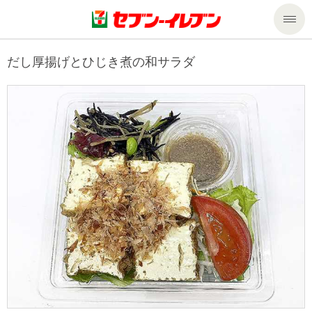
商品のご案内
だし厚揚げとひじき煮の和サラダ
セール・キャンペーン
商品のご案内トップ
今週の新商品
サービス
来週の新商品
企業情報
サービストップ
商品カテゴリ一覧
nanacoトップ
私たちの取組み
企業情報トップ
セブンプレミアム
マルチコピー機でできること
ニュースリリース
サステナビリティ
便利なサービス
食の安全・安心への取組み
マルチコピー機でできることトップ
ごあいさつ
サステナビリティトップ