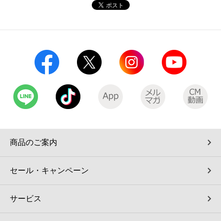
コインランドリー（店舗限定）
保険
セブン‐イレブンの「商品力」
宅配ロッカー（店舗限定）
学び・教育
セブン-イレブンの横顔
自転車シェアリング（店舗限定）
セブン-イレブンの歴史
モバイルバッテリーシェアリング（店舗限定）
モバイルWi-Fiバッテリーシェアリング（店舗限定）
商品のご案内
荷物預かりサービス「ecbocloakエクボクローク」（店舗限定）
セール・キャンペーン
パウダースペース ラブン（店舗限定）
サービス
ソフトバンクギフト