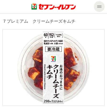
商品のご案内
７プレミアム クリームチーズキムチ
セール・キャンペーン
商品のご案内トップ
今週の新商品
サービス
来週の新商品
企業情報
サービストップ
商品カテゴリ一覧
nanacoトップ
私たちの取組み
企業情報トップ
セブンプレミアム
マルチコピー機でできること
ニュースリリース
サステナビリティ
便利なサービス
食の安全・安心への取組み
マルチコピー機でできることトップ
ごあいさつ
サステナビリティトップ