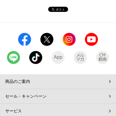
コインランドリー（店舗限定）
保険
セブン‐イレブンの「商品力」
宅配ロッカー（店舗限定）
学び・教育
セブン-イレブンの横顔
自転車シェアリング（店舗限定）
セブン-イレブンの歴史
モバイルバッテリーシェアリング（店舗限定）
モバイルWi-Fiバッテリーシェアリング（店舗限定）
荷物預かりサービス「ecbocloakエクボクローク」（店舗限定）
商品のご案内
パウダースペース ラブン（店舗限定）
セール・キャンペーン
ソフトバンクギフト
サービス