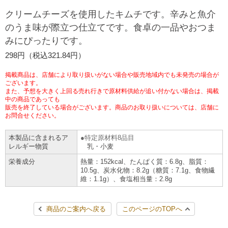
チケットサービス
宅配便
クリームチーズを使用したキムチです。辛みと魚介
ギフト
コピー
企業理念
セブン＆アイ・ホールディングスの重点課題
のうま味が際立つ仕立てです。食卓の一品やおつま
加盟店オーナー募集
物件募集・購入
みにぴったりです。
セブン‐イレブンでお受取り
セブンチケット
切手・はがき・印紙
プリペイドカード・金券
プリント
会社概要
サステナビリティ活動基本方針
298円（税込321.84円）
アルバイト情報
採用情報
タワーレコード
停電時のサービス停止のお知らせ
チケットぴあ
セブン銀行ATM
ニンテンドー・ダウンロードカード
スキャン
貸借対照表・損益計算書
サステナビリティ推進体制
掲載商品は、店舗により取り扱いがない場合や販売地域内でも未発売の場合が
店舗検索
ネットショッピング
ございます。
また、予想を大きく上回る売れ行きで原材料供給が追い付かない場合は、掲載
お問い合わせ
セブンネットショッピング
イープラス
ご利用可能なお支払い方法
ファクス
中の商品であっても
沿革
GREEN CHALLENGE 2050
販売を終了している場合がございます。商品のお取り扱いについては、店舗に
Language
お問合せください。
CNプレイガイド
各種料金のお支払い
チケット
国内店舗数
4VISIONS
English (Corporate)
本製品に含まれるア
特定原材料8品目
レルギー物質
乳・小麦
English (Services)
JTB
スマホプリペイド
プリペイドサービス
売上高、店舗数推移
サステナビリティニュース
栄養成分
熱量：152kcal、たんぱく質：6.8g、脂質：
中文[繁體字](服務)
10.5g、炭水化物：8.2g（糖質：7.1g、食物繊
維：1.1g）、食塩相当量：2.8g
レジでApple Accountにチャージ
スポーツ振興くじ
セブン‐イレブンの海外事業
简体中文(服务)
サステナビリティレポート
한국어(서비스)
商品のご案内へ戻る
このページのTOPへ
オンラインフォトサービス
行政サービス
データで見るセブン‐イレブン
報告書ライブラリー
ภาษาไทย(บริการ)