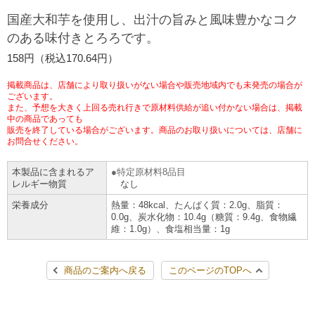
チケットサービス
宅配便
国産大和芋を使用し、出汁の旨みと風味豊かなコク
ギフト
コピー
企業理念
セブン＆アイ・ホールディングスの重点課題
のある味付きとろろです。
加盟店オーナー募集
物件募集・購入
セブン‐イレブンでお受取り
セブンチケット
切手・はがき・印紙
158円（税込170.64円）
プリペイドカード・金券
プリント
会社概要
サステナビリティ活動基本方針
アルバイト情報
採用情報
掲載商品は、店舗により取り扱いがない場合や販売地域内でも未発売の場合が
タワーレコード
停電時のサービス停止のお知らせ
チケットぴあ
セブン銀行ATM
ございます。
ニンテンドー・ダウンロードカード
スキャン
貸借対照表・損益計算書
サステナビリティ推進体制
また、予想を大きく上回る売れ行きで原材料供給が追い付かない場合は、掲載
店舗検索
ネットショッピング
中の商品であっても
お問い合わせ
販売を終了している場合がございます。商品のお取り扱いについては、店舗に
セブンネットショッピング
イープラス
ご利用可能なお支払い方法
ファクス
沿革
GREEN CHALLENGE 2050
お問合せください。
Language
本製品に含まれるア
特定原材料8品目
CNプレイガイド
各種料金のお支払い
チケット
国内店舗数
4VISIONS
English (Corporate)
レルギー物質
なし
栄養成分
熱量：48kcal、たんぱく質：2.0g、脂質：
English (Services)
JTB
スマホプリペイド
プリペイドサービス
0.0g、炭水化物：10.4g（糖質：9.4g、食物繊
売上高、店舗数推移
サステナビリティニュース
維：1.0g）、食塩相当量：1g
中文[繁體字](服務)
レジでApple Accountにチャージ
スポーツ振興くじ
セブン‐イレブンの海外事業
简体中文(服务)
サステナビリティレポート
商品のご案内へ戻る
このページのTOPへ
한국어(서비스)
オンラインフォトサービス
行政サービス
データで見るセブン‐イレブン
報告書ライブラリー
ภาษาไทย(บริการ)