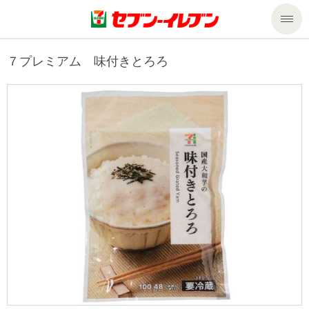
商品のご案内
７プレミアム 味付きとろろ
セール・キャンペーン
商品のご案内トップ
今週の新商品
サービス
来週の新商品
企業情報
サービストップ
商品カテゴリ一覧
nanacoトップ
私たちの取組み
企業情報トップ
セブンプレミアム
マルチコピー機でできること
ニュースリリース
サステナビリティ
便利なサービス
食の安全・安心への取組み
マルチコピー機でできることトップ
ごあいさつ
サステナビリティトップ