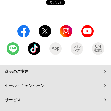
コインランドリー（店舗限定）
保険
セブン‐イレブンの「商品力」
宅配ロッカー（店舗限定）
学び・教育
セブン-イレブンの横顔
自転車シェアリング（店舗限定）
セブン-イレブンの歴史
モバイルバッテリーシェアリング（店舗限定）
モバイルWi-Fiバッテリーシェアリング（店舗限定）
商品のご案内
荷物預かりサービス「ecbocloakエクボクローク」（店舗限定）
セール・キャンペーン
パウダースペース ラブン（店舗限定）
サービス
ソフトバンクギフト