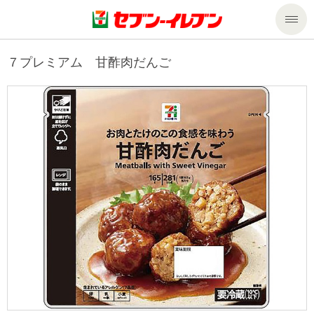
商品のご案内
７プレミアム 甘酢肉だんご
セール・キャンペーン
商品のご案内トップ
今週の新商品
サービス
来週の新商品
企業情報
サービストップ
商品カテゴリ一覧
nanacoトップ
私たちの取組み
企業情報トップ
セブンプレミアム
マルチコピー機でできること
ニュースリリース
サステナビリティ
便利なサービス
食の安全・安心への取組み
マルチコピー機でできることトップ
ごあいさつ
サステナビリティトップ