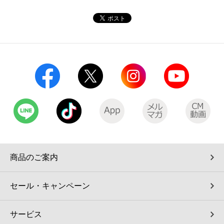
コインランドリー（店舗限定）
保険
セブン‐イレブンの「商品力」
宅配ロッカー（店舗限定）
学び・教育
セブン-イレブンの横顔
自転車シェアリング（店舗限定）
セブン-イレブンの歴史
モバイルバッテリーシェアリング（店舗限定）
モバイルWi-Fiバッテリーシェアリング（店舗限定）
荷物預かりサービス「ecbocloakエクボクローク」（店舗限定）
商品のご案内
パウダースペース ラブン（店舗限定）
セール・キャンペーン
ソフトバンクギフト
サービス