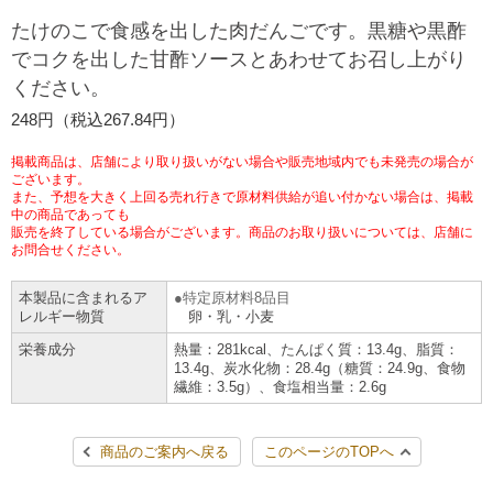
チケットサービス
宅配便
たけのこで食感を出した肉だんごです。黒糖や黒酢
ギフト
コピー
企業理念
セブン＆アイ・ホールディングスの重点課題
でコクを出した甘酢ソースとあわせてお召し上がり
加盟店オーナー募集
物件募集・購入
ください。
セブン‐イレブンでお受取り
セブンチケット
切手・はがき・印紙
プリペイドカード・金券
プリント
会社概要
サステナビリティ活動基本方針
248円（税込267.84円）
アルバイト情報
採用情報
タワーレコード
停電時のサービス停止のお知らせ
チケットぴあ
セブン銀行ATM
ニンテンドー・ダウンロードカード
スキャン
貸借対照表・損益計算書
サステナビリティ推進体制
掲載商品は、店舗により取り扱いがない場合や販売地域内でも未発売の場合が
店舗検索
ネットショッピング
ございます。
また、予想を大きく上回る売れ行きで原材料供給が追い付かない場合は、掲載
お問い合わせ
セブンネットショッピング
イープラス
ご利用可能なお支払い方法
ファクス
中の商品であっても
沿革
GREEN CHALLENGE 2050
販売を終了している場合がございます。商品のお取り扱いについては、店舗に
Language
お問合せください。
CNプレイガイド
各種料金のお支払い
チケット
国内店舗数
4VISIONS
English (Corporate)
本製品に含まれるア
特定原材料8品目
レルギー物質
卵・乳・小麦
English (Services)
JTB
スマホプリペイド
プリペイドサービス
売上高、店舗数推移
サステナビリティニュース
栄養成分
熱量：281kcal、たんぱく質：13.4g、脂質：
中文[繁體字](服務)
13.4g、炭水化物：28.4g（糖質：24.9g、食物
繊維：3.5g）、食塩相当量：2.6g
レジでApple Accountにチャージ
スポーツ振興くじ
セブン‐イレブンの海外事業
简体中文(服务)
サステナビリティレポート
한국어(서비스)
商品のご案内へ戻る
このページのTOPへ
オンラインフォトサービス
行政サービス
データで見るセブン‐イレブン
報告書ライブラリー
ภาษาไทย(บริการ)