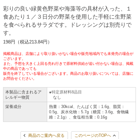
チケットサービス
宅配便
彩りの良い緑黄色野菜や海藻等の具材が入った、１
ギフト
コピー
企業理念
セブン＆アイ・ホールディングスの重点課題
食あたり１／３日分の野菜を使用した手軽に生野菜
加盟店オーナー募集
物件募集・購入
を食べられるサラダです。ドレッシングは別売りで
セブン‐イレブンでお受取り
セブンチケット
切手・はがき・印紙
プリペイドカード・金券
プリント
会社概要
サステナビリティ活動基本方針
す。
アルバイト情報
採用情報
タワーレコード
停電時のサービス停止のお知らせ
198円（税込213.84円）
チケットぴあ
セブン銀行ATM
ニンテンドー・ダウンロードカード
スキャン
貸借対照表・損益計算書
サステナビリティ推進体制
店舗検索
ネットショッピング
掲載商品は、店舗により取り扱いがない場合や販売地域内でも未発売の場合が
お問い合わせ
セブンネットショッピング
ございます。
イープラス
ご利用可能なお支払い方法
ファクス
沿革
GREEN CHALLENGE 2050
また、予想を大きく上回る売れ行きで原材料供給が追い付かない場合は、掲載
中の商品であっても
Language
販売を終了している場合がございます。商品のお取り扱いについては、店舗に
CNプレイガイド
各種料金のお支払い
チケット
国内店舗数
お問合せください。
4VISIONS
English (Corporate)
English (Services)
本製品に含まれるア
特定原材料8品目
JTB
スマホプリペイド
プリペイドサービス
売上高、店舗数推移
サステナビリティニュース
レルギー物質
なし
中文[繁體字](服務)
栄養成分
熱量：30kcal、たんぱく質：1.6g、脂質：
0.5g、炭水化物：5.7g（糖質：3.6g、食物繊
レジでApple Accountにチャージ
スポーツ振興くじ
セブン‐イレブンの海外事業
简体中文(服务)
サステナビリティレポート
維：2.1g）、食塩相当量：0.16g
한국어(서비스)
オンラインフォトサービス
行政サービス
データで見るセブン‐イレブン
報告書ライブラリー
ภาษาไทย(บริการ)
商品のご案内へ戻る
このページのTOPへ