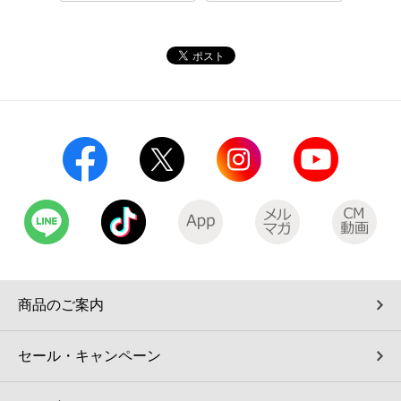
コインランドリー（店舗限定）
保険
セブン‐イレブンの「商品力」
宅配ロッカー（店舗限定）
学び・教育
セブン-イレブンの横顔
自転車シェアリング（店舗限定）
セブン-イレブンの歴史
モバイルバッテリーシェアリング（店舗限定）
モバイルWi-Fiバッテリーシェアリング（店舗限定）
荷物預かりサービス「ecbocloakエクボクローク」（店舗限定）
商品のご案内
パウダースペース ラブン（店舗限定）
セール・キャンペーン
ソフトバンクギフト