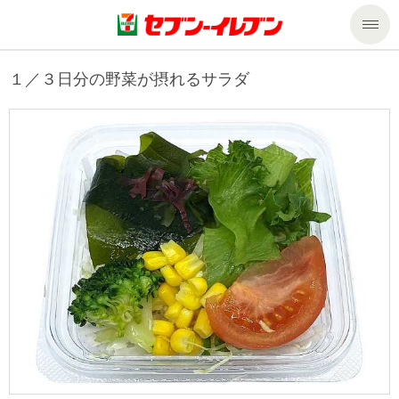
商品のご案内
１／３日分の野菜が摂れるサラダ
セール・キャンペーン
商品のご案内トップ
今週の新商品
サービス
来週の新商品
企業情報
サービストップ
商品カテゴリ一覧
nanacoトップ
私たちの取組み
企業情報トップ
セブンプレミアム
マルチコピー機でできること
ニュースリリース
サステナビリティ
便利なサービス
食の安全・安心への取組み
マルチコピー機でできることトップ
ごあいさつ
サステナビリティトップ