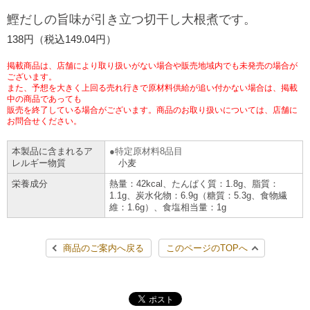
チケットサービス
宅配便
鰹だしの旨味が引き立つ切干し大根煮です。
ギフト
コピー
企業理念
セブン＆アイ・ホールディングスの重点課題
138円（税込149.04円）
加盟店オーナー募集
物件募集・購入
セブン‐イレブンでお受取り
セブンチケット
切手・はがき・印紙
プリペイドカード・金券
プリント
会社概要
サステナビリティ活動基本方針
掲載商品は、店舗により取り扱いがない場合や販売地域内でも未発売の場合が
アルバイト情報
採用情報
ございます。
また、予想を大きく上回る売れ行きで原材料供給が追い付かない場合は、掲載
タワーレコード
停電時のサービス停止のお知らせ
チケットぴあ
セブン銀行ATM
ニンテンドー・ダウンロードカード
スキャン
貸借対照表・損益計算書
サステナビリティ推進体制
中の商品であっても
店舗検索
ネットショッピング
販売を終了している場合がございます。商品のお取り扱いについては、店舗に
お問合せください。
お問い合わせ
セブンネットショッピング
イープラス
ご利用可能なお支払い方法
ファクス
沿革
GREEN CHALLENGE 2050
本製品に含まれるア
特定原材料8品目
Language
レルギー物質
小麦
CNプレイガイド
各種料金のお支払い
チケット
国内店舗数
4VISIONS
English (Corporate)
栄養成分
熱量：42kcal、たんぱく質：1.8g、脂質：
1.1g、炭水化物：6.9g（糖質：5.3g、食物繊
English (Services)
維：1.6g）、食塩相当量：1g
JTB
スマホプリペイド
プリペイドサービス
売上高、店舗数推移
サステナビリティニュース
中文[繁體字](服務)
商品のご案内へ戻る
このページのTOPへ
レジでApple Accountにチャージ
スポーツ振興くじ
セブン‐イレブンの海外事業
简体中文(服务)
サステナビリティレポート
한국어(서비스)
オンラインフォトサービス
行政サービス
データで見るセブン‐イレブン
報告書ライブラリー
ภาษาไทย(บริการ)