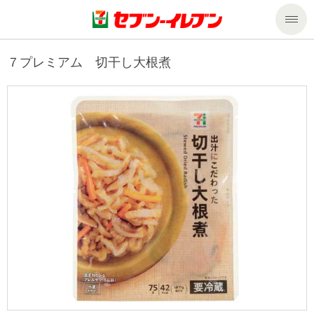
商品のご案内
７プレミアム 切干し大根煮
セール・キャンペーン
商品のご案内トップ
今週の新商品
サービス
来週の新商品
企業情報
サービストップ
商品カテゴリ一覧
nanacoトップ
私たちの取組み
企業情報トップ
セブンプレミアム
マルチコピー機でできること
ニュースリリース
サステナビリティ
便利なサービス
食の安全・安心への取組み
マルチコピー機でできることトップ
ごあいさつ
サステナビリティトップ