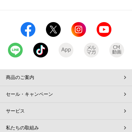
コインランドリー（店舗限定）
保険
セブン‐イレブンの「商品力」
宅配ロッカー（店舗限定）
学び・教育
セブン-イレブンの横顔
自転車シェアリング（店舗限定）
セブン-イレブンの歴史
モバイルバッテリーシェアリング（店舗限定）
モバイルWi-Fiバッテリーシェアリング（店舗限定）
商品のご案内
荷物預かりサービス「ecbocloakエクボクローク」（店舗限定）
セール・キャンペーン
パウダースペース ラブン（店舗限定）
サービス
ソフトバンクギフト
私たちの取組み