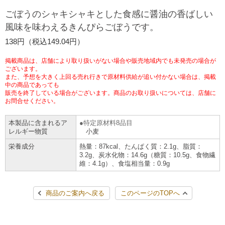
チケットサービス
宅配便
ごぼうのシャキシャキとした食感に醤油の香ばしい
ギフト
コピー
企業理念
セブン＆アイ・ホールディングスの重点課題
風味を味わえるきんぴらごぼうです。
加盟店オーナー募集
物件募集・購入
セブン‐イレブンでお受取り
セブンチケット
切手・はがき・印紙
138円（税込149.04円）
プリペイドカード・金券
プリント
会社概要
サステナビリティ活動基本方針
アルバイト情報
採用情報
掲載商品は、店舗により取り扱いがない場合や販売地域内でも未発売の場合が
タワーレコード
停電時のサービス停止のお知らせ
チケットぴあ
セブン銀行ATM
ございます。
ニンテンドー・ダウンロードカード
スキャン
貸借対照表・損益計算書
サステナビリティ推進体制
また、予想を大きく上回る売れ行きで原材料供給が追い付かない場合は、掲載
店舗検索
ネットショッピング
中の商品であっても
お問い合わせ
販売を終了している場合がございます。商品のお取り扱いについては、店舗に
セブンネットショッピング
イープラス
ご利用可能なお支払い方法
ファクス
沿革
GREEN CHALLENGE 2050
お問合せください。
Language
本製品に含まれるア
特定原材料8品目
CNプレイガイド
各種料金のお支払い
チケット
国内店舗数
4VISIONS
English (Corporate)
レルギー物質
小麦
栄養成分
熱量：87kcal、たんぱく質：2.1g、脂質：
English (Services)
JTB
スマホプリペイド
プリペイドサービス
3.2g、炭水化物：14.6g（糖質：10.5g、食物繊
売上高、店舗数推移
サステナビリティニュース
維：4.1g）、食塩相当量：0.9g
中文[繁體字](服務)
レジでApple Accountにチャージ
スポーツ振興くじ
セブン‐イレブンの海外事業
简体中文(服务)
サステナビリティレポート
商品のご案内へ戻る
このページのTOPへ
한국어(서비스)
オンラインフォトサービス
行政サービス
データで見るセブン‐イレブン
報告書ライブラリー
ภาษาไทย(บริการ)