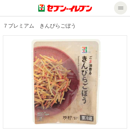
商品のご案内
７プレミアム きんぴらごぼう
セール・キャンペーン
商品のご案内トップ
今週の新商品
サービス
来週の新商品
企業情報
サービストップ
商品カテゴリ一覧
nanacoトップ
私たちの取組み
企業情報トップ
セブンプレミアム
マルチコピー機でできること
ニュースリリース
サステナビリティ
便利なサービス
食の安全・安心への取組み
マルチコピー機でできることトップ
ごあいさつ
サステナビリティトップ