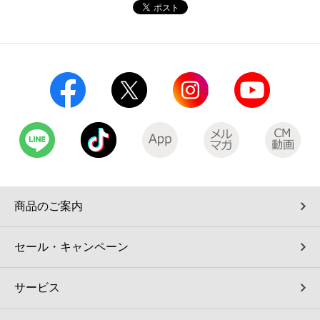
コインランドリー（店舗限定）
保険
セブン‐イレブンの「商品力」
宅配ロッカー（店舗限定）
学び・教育
セブン-イレブンの横顔
自転車シェアリング（店舗限定）
セブン-イレブンの歴史
モバイルバッテリーシェアリング（店舗限定）
モバイルWi-Fiバッテリーシェアリング（店舗限定）
商品のご案内
荷物預かりサービス「ecbocloakエクボクローク」（店舗限定）
セール・キャンペーン
パウダースペース ラブン（店舗限定）
サービス
ソフトバンクギフト