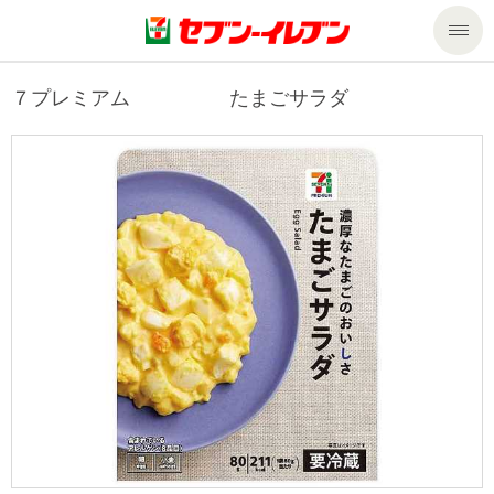
商品のご案内
７プレミアム たまごサラダ
セール・キャンペーン
商品のご案内トップ
今週の新商品
サービス
来週の新商品
企業情報
サービストップ
商品カテゴリ一覧
nanacoトップ
私たちの取組み
企業情報トップ
セブンプレミアム
マルチコピー機でできること
ニュースリリース
サステナビリティ
便利なサービス
食の安全・安心への取組み
マルチコピー機でできることトップ
ごあいさつ
サステナビリティトップ