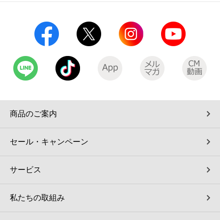
コインランドリー（店舗限定）
保険
セブン‐イレブンの「商品力」
宅配ロッカー（店舗限定）
学び・教育
セブン-イレブンの横顔
自転車シェアリング（店舗限定）
セブン-イレブンの歴史
モバイルバッテリーシェアリング（店舗限定）
商品のご案内
モバイルWi-Fiバッテリーシェアリング（店舗限定）
セール・キャンペーン
荷物預かりサービス「ecbocloakエクボクローク」（店舗限定）
サービス
パウダースペース ラブン（店舗限定）
私たちの取組み
ソフトバンクギフト