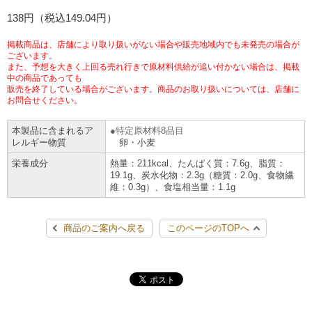
チケットサービス
138円（税込149.04円）
宅配便
ギフト
コピー
企業理念
セブン＆アイ・ホールディングスの重点課題
加盟店オーナー募集
物件募集・購入
掲載商品は、店舗により取り扱いがない場合や販売地域内でも未発売の場合が
セブン‐イレブンでお受取り
セブンチケット
切手・はがき・印紙
ございます。
プリペイドカード・金券
プリント
会社概要
サステナビリティ活動基本方針
また、予想を大きく上回る売れ行きで原材料供給が追い付かない場合は、掲載
アルバイト情報
採用情報
中の商品であっても
販売を終了している場合がございます。商品のお取り扱いについては、店舗に
タワーレコード
停電時のサービス停止のお知らせ
チケットぴあ
セブン銀行ATM
ニンテンドー・ダウンロードカード
スキャン
貸借対照表・損益計算書
サステナビリティ推進体制
お問合せください。
店舗検索
ネットショッピング
お問い合わせ
本製品に含まれるア
特定原材料8品目
セブンネットショッピング
イープラス
ご利用可能なお支払い方法
ファクス
沿革
GREEN CHALLENGE 2050
レルギー物質
卵・小麦
Language
栄養成分
熱量：211kcal、たんぱく質：7.6g、脂質：
CNプレイガイド
各種料金のお支払い
チケット
19.1g、炭水化物：2.3g（糖質：2.0g、食物繊
国内店舗数
4VISIONS
English (Corporate)
維：0.3g）、食塩相当量：1.1g
English (Services)
JTB
スマホプリペイド
プリペイドサービス
売上高、店舗数推移
サステナビリティニュース
商品のご案内へ戻る
このページのTOPへ
中文[繁體字](服務)
レジでApple Accountにチャージ
スポーツ振興くじ
セブン‐イレブンの海外事業
简体中文(服务)
サステナビリティレポート
한국어(서비스)
オンラインフォトサービス
行政サービス
データで見るセブン‐イレブン
報告書ライブラリー
ภาษาไทย(บริการ)