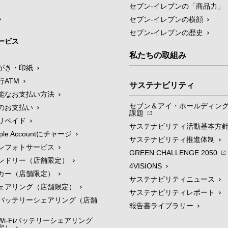
セブン‐イレブンの「商品力」
セブン-イレブンの横顔
セブン-イレブンの歴史
ービス
私たちの取組み
がき・印紙
行ATM
サステナビリティ
能なお支払い方法
セブン＆アイ・ホールディン
のお支払い
課題
リペイド
サステナビリティ活動基本方
le Accountにチャージ
サステナビリティ推進体制
ンフォトサービス
GREEN CHALLENGE 2050
ンドリー（店舗限定）
4VISIONS
カー（店舗限定）
サステナビリティニュース
ェアリング（店舗限定）
サステナビリティレポート
バッテリーシェアリング（店舗
報告書ライブラリー
i-Fiバッテリーシェアリング
定）