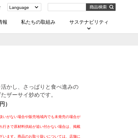
せ
Language
English
(Corporate)
情報
私たちの取組み
サステナビリティ
English
(Services)
中文[繁體字]
(服務)
简体中文(服务)
한국어(서비스)
ภาษาไทย
(บริการ)
を活かし、さっぱりと食べ進みの
げたザーサイ炒めです。
4円）
扱いがない場合や販売地域内でも未発売の場合が
れ行きで原材料供給が追い付かない場合は、掲載
ざいます。商品のお取り扱いについては、店舗に