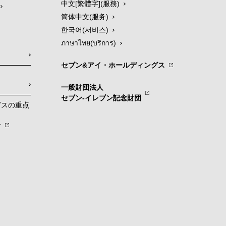
中文[繁體字](服務)
简体中文(服务)
한국어(서비스)
ภาษาไทย(บริการ)
セブン&アイ・ホールディングス
一般財団法人
セブン-イレブン記念財団
グスの重点
針