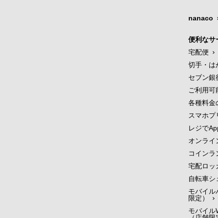
nanaco
便利なサ
宅配便
切手・は
セブン銀
ご利用可
各種料金
スマホプ
レジでApp
オンライ
コインラ
宅配ロッ
自転車シ
モバイル
限定）
モバイルW
（店舗限