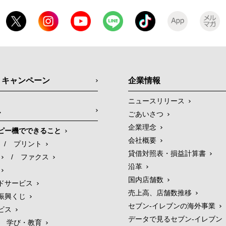
・キャンペーン
企業情報
ニュースリリース
ス
ごあいさつ
企業理念
ピー機でできること
会社概要
/
プリント
貸借対照表・損益計算書
/
ファクス
沿革
国内店舗数
ドサービス
売上高、店舗数推移
振興くじ
セブン‐イレブンの海外事業
ビス
データで見るセブン‐イレブン
学び・教育