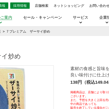
情報
採用情報
店舗検索
ネットショッピング
お問い合わ
のご案内
セール・キャンペーン
サービス
企業
菜
７プレミアム ザーサイ炒め
サイ炒め
素材の食感と旨味
良い味付けに仕上
138円（税込149.0
掲載商品は、店舗により取り
ございます。
また、予想を大きく上回る売
中の商品であっても
販売を終了している場合がご