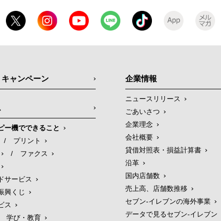
・キャンペーン
企業情報
ニュースリリース
ス
ごあいさつ
企業理念
ピー機でできること
会社概要
/
プリント
貸借対照表・損益計算書
/
ファクス
沿革
国内店舗数
ドサービス
売上高、店舗数推移
振興くじ
セブン‐イレブンの海外事業
ビス
データで見るセブン‐イレブン
学び・教育