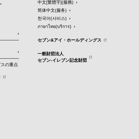
中文[繁體字](服務)
简体中文(服务)
한국어(서비스)
ภาษาไทย(บริการ)
セブン&アイ・ホールディングス
一般財団法人
セブン-イレブン記念財団
グスの重点
針