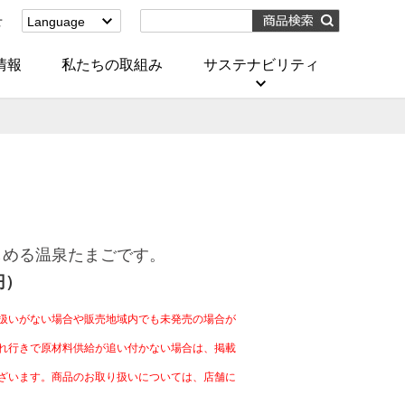
せ
Language
English
(Corporate)
情報
私たちの取組み
サステナビリティ
English
(Services)
中文[繁體字]
(服務)
简体中文(服务)
한국어(서비스)
ภาษาไทย
(บริการ)
しめる温泉たまごです。
円）
扱いがない場合や販売地域内でも未発売の場合が
れ行きで原材料供給が追い付かない場合は、掲載
ざいます。商品のお取り扱いについては、店舗に