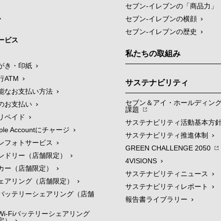
セブン‐イレブンの「商品力」
セブン-イレブンの横顔
セブン-イレブンの歴史
ービス
私たちの取組み
がき・印紙
行ATM
サステナビリティ
能なお支払い方法
セブン＆アイ・ホールディン
のお支払い
課題
リペイド
サステナビリティ活動基本方
le Accountにチャージ
サステナビリティ推進体制
ンフォトサービス
GREEN CHALLENGE 2050
ンドリー（店舗限定）
4VISIONS
カー（店舗限定）
サステナビリティニュース
ェアリング（店舗限定）
サステナビリティレポート
バッテリーシェアリング（店舗
報告書ライブラリー
i-Fiバッテリーシェアリング
定）