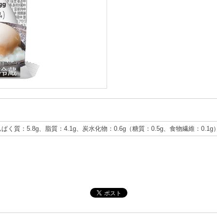
んぱく質：5.8g、脂質：4.1g、炭水化物：0.6g（糖質：0.5g、食物繊維：0.1