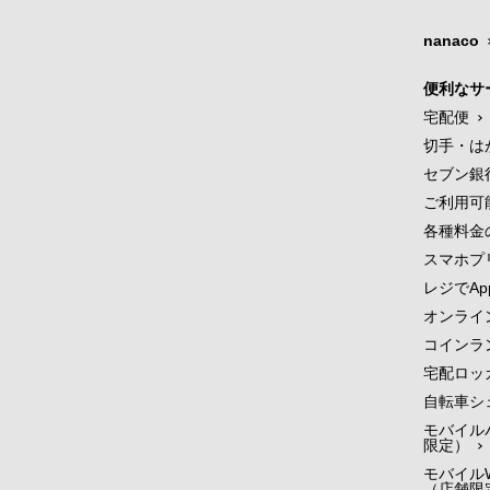
nanaco
便利なサ
宅配便
切手・は
セブン銀
ご利用可
各種料金
スマホプ
レジでApp
オンライ
コインラ
宅配ロッ
自転車シ
モバイル
限定）
モバイルW
（店舗限