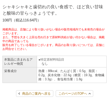
チケットサービス
宅配便
シャキシャキと歯切れの良い食感で、ほど良い甘味
ギフト
コピー
企業理念
セブン＆アイ・ホールディングスの重点課題
と酸味の甘らっきょうです。
加盟店オーナー募集
物件募集・購入
セブン‐イレブンでお受取り
セブンチケット
切手・はがき・印紙
108円（税込116.64円）
プリペイドカード・金券
プリント
会社概要
サステナビリティ活動基本方針
アルバイト情報
採用情報
掲載商品は、店舗により取り扱いがない場合や販売地域内でも未発売の場合が
タワーレコード
停電時のサービス停止のお知らせ
チケットぴあ
セブン銀行ATM
ございます。
ニンテンドー・ダウンロードカード
スキャン
貸借対照表・損益計算書
サステナビリティ推進体制
また、予想を大きく上回る売れ行きで原材料供給が追い付かない場合は、掲載
店舗検索
ネットショッピング
中の商品であっても
お問い合わせ
販売を終了している場合がございます。商品のお取り扱いについては、店舗に
セブンネットショッピング
イープラス
ご利用可能なお支払い方法
ファクス
沿革
GREEN CHALLENGE 2050
お問合せください。
Language
本製品に含まれるア
特定原材料8品目
CNプレイガイド
各種料金のお支払い
チケット
国内店舗数
4VISIONS
English (Corporate)
レルギー物質
なし
栄養成分
熱量：88kcal、たんぱく質：0.5g、脂質：
English (Services)
JTB
スマホプリペイド
プリペイドサービス
0.2g、炭水化物：22.6g（糖質：19.3g、食物繊
売上高、店舗数推移
サステナビリティニュース
維：3.3g）、食塩相当量：1.8g
中文[繁體字](服務)
レジでApple Accountにチャージ
スポーツ振興くじ
セブン‐イレブンの海外事業
简体中文(服务)
サステナビリティレポート
商品のご案内へ戻る
このページのTOPへ
한국어(서비스)
オンラインフォトサービス
行政サービス
データで見るセブン‐イレブン
報告書ライブラリー
ภาษาไทย(บริการ)