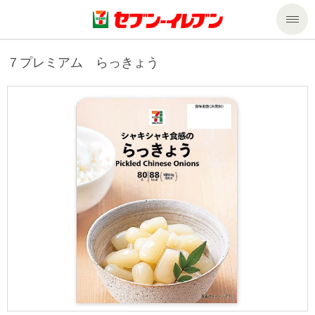
商品のご案内
７プレミアム らっきょう
セール・キャンペーン
商品のご案内トップ
今週の新商品
サービス
来週の新商品
企業情報
サービストップ
商品カテゴリ一覧
nanacoトップ
私たちの取組み
企業情報トップ
セブンプレミアム
マルチコピー機でできること
ニュースリリース
サステナビリティ
便利なサービス
食の安全・安心への取組み
マルチコピー機でできることトップ
ごあいさつ
サステナビリティトップ