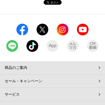
コインランドリー（店舗限定）
保険
セブン‐イレブンの「商品力」
宅配ロッカー（店舗限定）
学び・教育
セブン-イレブンの横顔
自転車シェアリング（店舗限定）
セブン-イレブンの歴史
モバイルバッテリーシェアリング（店舗限定）
モバイルWi-Fiバッテリーシェアリング（店舗限定）
商品のご案内
荷物預かりサービス「ecbocloakエクボクローク」（店舗限定）
セール・キャンペーン
パウダースペース ラブン（店舗限定）
サービス
ソフトバンクギフト