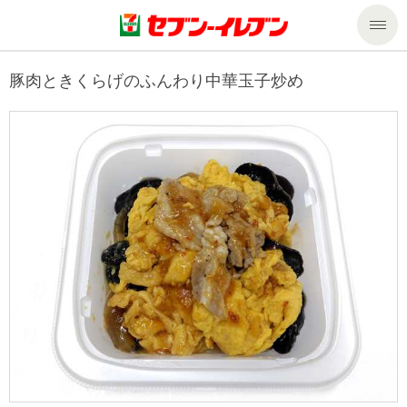
商品のご案内
豚肉ときくらげのふんわり中華玉子炒め
セール・キャンペーン
商品のご案内トップ
今週の新商品
サービス
来週の新商品
企業情報
サービストップ
商品カテゴリ一覧
nanacoトップ
私たちの取組み
企業情報トップ
セブンプレミアム
マルチコピー機でできること
ニュースリリース
サステナビリティ
便利なサービス
食の安全・安心への取組み
マルチコピー機でできることトップ
ごあいさつ
サステナビリティトップ