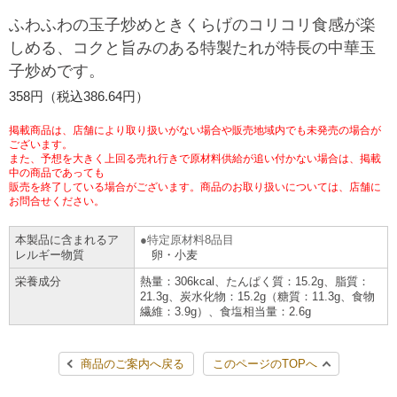
チケットサービス
宅配便
ふわふわの玉子炒めときくらげのコリコリ食感が楽
ギフト
コピー
企業理念
セブン＆アイ・ホールディングスの重点課題
しめる、コクと旨みのある特製たれが特長の中華玉
加盟店オーナー募集
物件募集・購入
子炒めです。
セブン‐イレブンでお受取り
セブンチケット
切手・はがき・印紙
プリペイドカード・金券
プリント
会社概要
サステナビリティ活動基本方針
358円（税込386.64円）
アルバイト情報
採用情報
タワーレコード
停電時のサービス停止のお知らせ
チケットぴあ
セブン銀行ATM
ニンテンドー・ダウンロードカード
スキャン
貸借対照表・損益計算書
サステナビリティ推進体制
掲載商品は、店舗により取り扱いがない場合や販売地域内でも未発売の場合が
店舗検索
ネットショッピング
ございます。
また、予想を大きく上回る売れ行きで原材料供給が追い付かない場合は、掲載
お問い合わせ
セブンネットショッピング
イープラス
ご利用可能なお支払い方法
ファクス
中の商品であっても
沿革
GREEN CHALLENGE 2050
販売を終了している場合がございます。商品のお取り扱いについては、店舗に
Language
お問合せください。
CNプレイガイド
各種料金のお支払い
チケット
国内店舗数
4VISIONS
English (Corporate)
本製品に含まれるア
特定原材料8品目
レルギー物質
卵・小麦
English (Services)
JTB
スマホプリペイド
プリペイドサービス
売上高、店舗数推移
サステナビリティニュース
栄養成分
熱量：306kcal、たんぱく質：15.2g、脂質：
中文[繁體字](服務)
21.3g、炭水化物：15.2g（糖質：11.3g、食物
繊維：3.9g）、食塩相当量：2.6g
レジでApple Accountにチャージ
スポーツ振興くじ
セブン‐イレブンの海外事業
简体中文(服务)
サステナビリティレポート
한국어(서비스)
商品のご案内へ戻る
このページのTOPへ
オンラインフォトサービス
行政サービス
データで見るセブン‐イレブン
報告書ライブラリー
ภาษาไทย(บริการ)