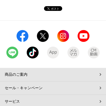
コインランドリー（店舗限定）
保険
セブン‐イレブンの「商品力」
宅配ロッカー（店舗限定）
学び・教育
セブン-イレブンの横顔
自転車シェアリング（店舗限定）
セブン-イレブンの歴史
モバイルバッテリーシェアリング（店舗限定）
モバイルWi-Fiバッテリーシェアリング（店舗限定）
荷物預かりサービス「ecbocloakエクボクローク」（店舗限定）
商品のご案内
パウダースペース ラブン（店舗限定）
セール・キャンペーン
ソフトバンクギフト
サービス