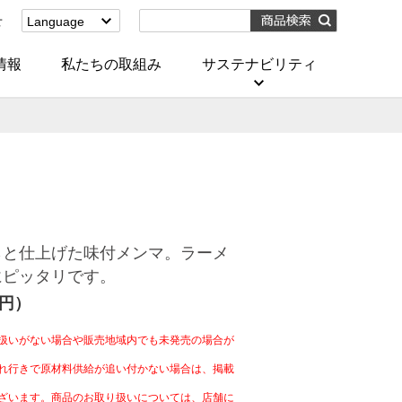
せ
Language
English
(Corporate)
情報
私たちの取組み
サステナビリティ
English
(Services)
中文[繁體字]
(服務)
简体中文(服务)
한국어(서비스)
ภาษาไทย
(บริการ)
らと仕上げた味付メンマ。ラーメ
にピッタリです。
4円）
扱いがない場合や販売地域内でも未発売の場合が
れ行きで原材料供給が追い付かない場合は、掲載
ざいます。商品のお取り扱いについては、店舗に