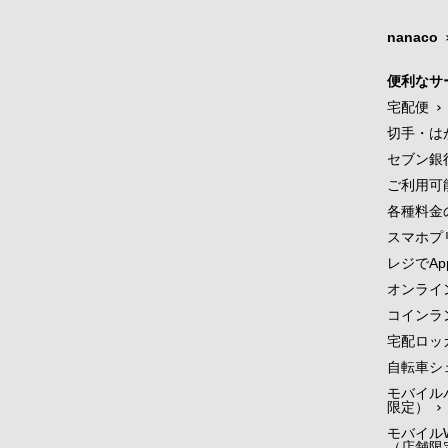
nanaco
便利なサ
宅配便
切手・は
セブン銀
ご利用可
各種料金
スマホプ
レジでApp
オンライ
コインラ
宅配ロッ
自転車シ
モバイル
限定）
モバイルW
（店舗限