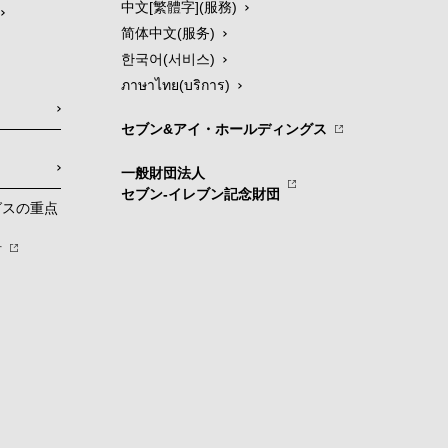
中文[繁體字](服務)
简体中文(服务)
한국어(서비스)
ภาษาไทย(บริการ)
セブン&アイ・ホールディングス
一般財団法人
セブン-イレブン記念財団
グスの重点
針