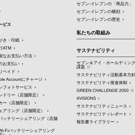
セブン‐イレブンの「商品力」
セブン-イレブンの横顔
セブン-イレブンの歴史
ービス
私たちの取組み
がき・印紙
行ATM
サステナビリティ
能なお支払い方法
セブン＆アイ・ホールディン
のお支払い
課題
リペイド
サステナビリティ活動基本方
le Accountにチャージ
サステナビリティ推進体制
ンフォトサービス
GREEN CHALLENGE 2050
ンドリー（店舗限定）
4VISIONS
カー（店舗限定）
サステナビリティニュース
ェアリング（店舗限定）
サステナビリティレポート
バッテリーシェアリング（店舗
報告書ライブラリー
i-Fiバッテリーシェアリング
定）