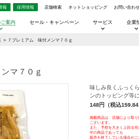
情報
採用情報
店舗検索
ネットショッピング
お問い合わ
のご案内
セール・キャンペーン
サービス
企業
菜
７プレミアム 味付メンマ７０ｇ
メンマ７０ｇ
味しみ良くふっく
ンのトッピング等
148円（税込159.8
掲載商品は、店舗により取り
ございます。
また、予想を大きく上回る売
中の商品であっても
販売を終了している場合がご