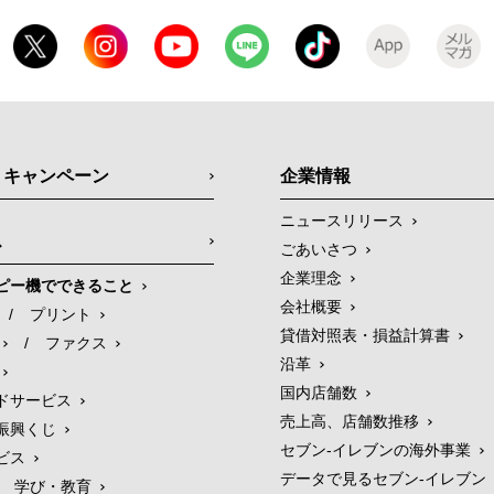
・キャンペーン
企業情報
ニュースリリース
ス
ごあいさつ
企業理念
ピー機でできること
会社概要
/
プリント
貸借対照表・損益計算書
/
ファクス
沿革
国内店舗数
ドサービス
売上高、店舗数推移
振興くじ
セブン‐イレブンの海外事業
ビス
データで見るセブン‐イレブン
学び・教育