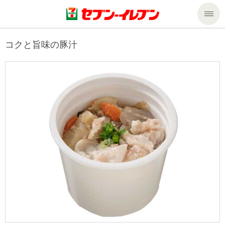
商品のご案内
コクと旨味の豚汁
セール・キャンペーン
商品のご案内トップ
今週の新商品
サービス
来週の新商品
企業情報
サービストップ
商品カテゴリ一覧
nanacoトップ
私たちの取組み
企業情報トップ
セブンプレミアム
マルチコピー機でできること
ニュースリリース
サステナビリティ
便利なサービス
食の安全・安心への取組み
マルチコピー機でできることトップ
ごあいさつ
サステナビリティトップ