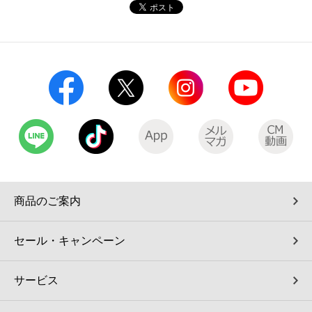
コインランドリー（店舗限定）
保険
セブン‐イレブンの「商品力」
宅配ロッカー（店舗限定）
学び・教育
セブン-イレブンの横顔
自転車シェアリング（店舗限定）
セブン-イレブンの歴史
モバイルバッテリーシェアリング（店舗限定）
モバイルWi-Fiバッテリーシェアリング（店舗限定）
商品のご案内
荷物預かりサービス「ecbocloakエクボクローク」（店舗限定）
セール・キャンペーン
パウダースペース ラブン（店舗限定）
サービス
ソフトバンクギフト