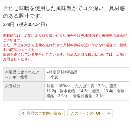
チケットサービス
宅配便
合わせ味噌を使用した風味豊かでコク深い、具材感
ギフト
コピー
企業理念
セブン＆アイ・ホールディングスの重点課題
のある豚汁です。
加盟店オーナー募集
物件募集・購入
セブン‐イレブンでお受取り
セブンチケット
切手・はがき・印紙
328円（税込354.24円）
プリペイドカード・金券
プリント
会社概要
サステナビリティ活動基本方針
アルバイト情報
採用情報
掲載商品は、店舗により取り扱いがない場合や販売地域内でも未発売の場合が
タワーレコード
停電時のサービス停止のお知らせ
チケットぴあ
セブン銀行ATM
ございます。
ニンテンドー・ダウンロードカード
スキャン
貸借対照表・損益計算書
サステナビリティ推進体制
また、予想を大きく上回る売れ行きで原材料供給が追い付かない場合は、掲載
店舗検索
ネットショッピング
中の商品であっても
お問い合わせ
販売を終了している場合がございます。商品のお取り扱いについては、店舗に
セブンネットショッピング
イープラス
ご利用可能なお支払い方法
ファクス
沿革
GREEN CHALLENGE 2050
お問合せください。
Language
本製品に含まれるア
特定原材料8品目
CNプレイガイド
各種料金のお支払い
チケット
国内店舗数
4VISIONS
English (Corporate)
レルギー物質
小麦
栄養成分
熱量：182kcal、たんぱく質：7.9g、脂質：
English (Services)
JTB
スマホプリペイド
プリペイドサービス
11.2g、炭水化物：14.3g（糖質：10.4g、食物
売上高、店舗数推移
サステナビリティニュース
繊維：3.9g）、食塩相当量：3.1g
中文[繁體字](服務)
レジでApple Accountにチャージ
スポーツ振興くじ
セブン‐イレブンの海外事業
简体中文(服务)
サステナビリティレポート
商品のご案内へ戻る
このページのTOPへ
한국어(서비스)
オンラインフォトサービス
行政サービス
データで見るセブン‐イレブン
報告書ライブラリー
ภาษาไทย(บริการ)