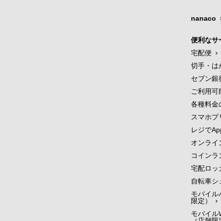
nanaco
便利なサ
宅配便
切手・は
セブン銀
ご利用可
各種料金
スマホプ
レジでApp
オンライ
コインラ
宅配ロッ
自転車シ
モバイル
限定）
モバイルW
（店舗限