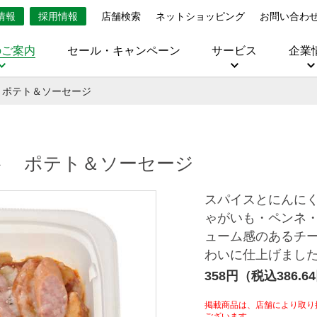
情報
採用情報
店舗検索
ネットショッピング
お問い合わ
のご案内
セール・キャンペーン
サービス
企業
 ポテト＆ソーセージ
ト ポテト＆ソーセージ
スパイスとにんに
ゃがいも・ペンネ
ューム感のあるチ
わいに仕上げまし
358円（税込386.6
掲載商品は、店舗により取り
ございます。