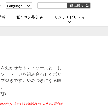
せ
Language
English
(Corporate)
情報
私たちの取組み
サステナビリティ
English
(Services)
中文[繁體字]
(服務)
简体中文(服务)
한국어(서비스)
ภาษาไทย
(บริการ)
くを効かせたトマトソースと、じ
・ソーセージを組み合わせたボリ
ーズ焼きです。やみつきになる味
た。
4円）
扱いがない場合や販売地域内でも未発売の場合が