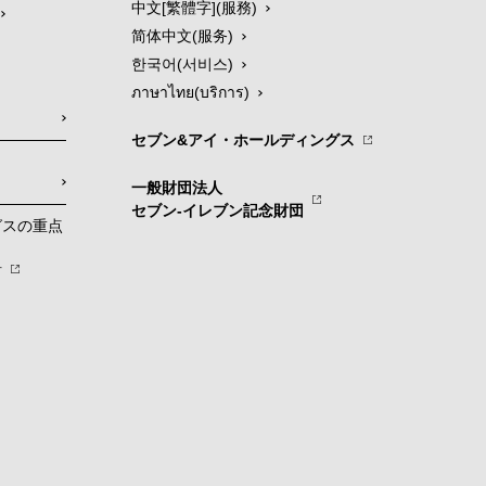
中文[繁體字](服務)
简体中文(服务)
한국어(서비스)
ภาษาไทย(บริการ)
セブン&アイ・ホールディングス
一般財団法人
セブン-イレブン記念財団
グスの重点
針