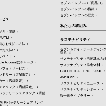
セブン‐イレブンの「商品力」
セブン-イレブンの横顔
セブン-イレブンの歴史
ービス
私たちの取組み
がき・印紙
行ATM
サステナビリティ
能なお支払い方法
セブン＆アイ・ホールディン
のお支払い
課題
リペイド
サステナビリティ活動基本方
le Accountにチャージ
サステナビリティ推進体制
ンフォトサービス
GREEN CHALLENGE 2050
ンドリー（店舗限定）
4VISIONS
カー（店舗限定）
サステナビリティニュース
ェアリング（店舗限定）
サステナビリティレポート
バッテリーシェアリング（店舗
報告書ライブラリー
i-Fiバッテリーシェアリング
定）