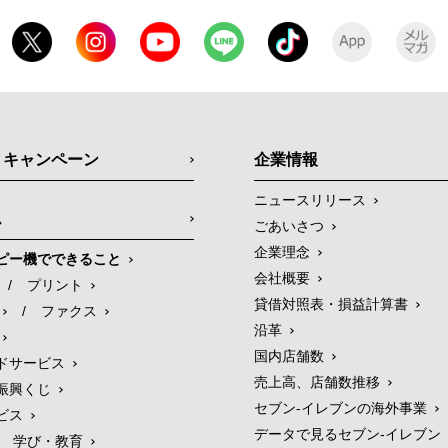
・キャンペーン
企業情報
ニュースリリース
ス
ごあいさつ
企業理念
ピー機でできること
会社概要
/
プリント
貸借対照表・損益計算書
/
ファクス
沿革
国内店舗数
ドサービス
売上高、店舗数推移
振興くじ
セブン‐イレブンの海外事業
ビス
データで見るセブン‐イレブン
学び・教育