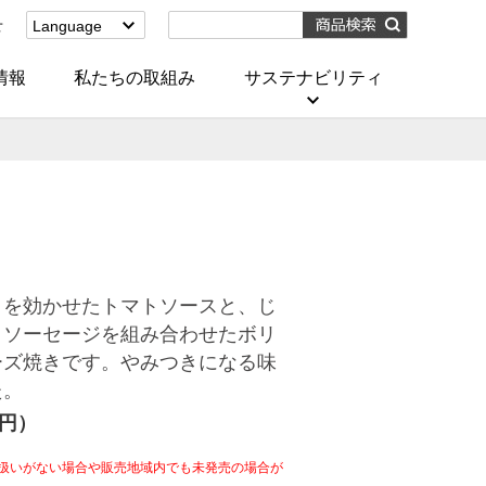
せ
Language
English
(Corporate)
情報
私たちの取組み
サステナビリティ
English
(Services)
中文[繁體字]
(服務)
简体中文(服务)
한국어(서비스)
ภาษาไทย
(บริการ)
くを効かせたトマトソースと、じ
・ソーセージを組み合わせたボリ
ーズ焼きです。やみつきになる味
た。
4円）
扱いがない場合や販売地域内でも未発売の場合が