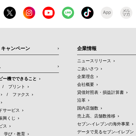
・キャンペーン
企業情報
ニュースリリース
ス
ごあいさつ
企業理念
ピー機でできること
会社概要
/
プリント
貸借対照表・損益計算書
/
ファクス
沿革
国内店舗数
ドサービス
売上高、店舗数推移
振興くじ
セブン‐イレブンの海外事業
ビス
データで見るセブン‐イレブン
学び・教育