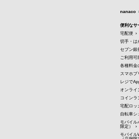
nanaco
便利なサ
宅配便
切手・は
セブン銀
ご利用可
各種料金
スマホプ
レジでApp
オンライ
コインラ
宅配ロッ
自転車シ
モバイル
限定）
モバイルW
（店舗限