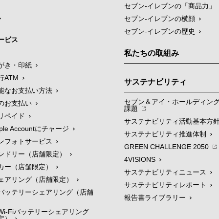
セブン‐イレブンの「商品力」
セブン-イレブンの横顔
セブン-イレブンの歴史
ービス
私たちの取組み
がき・印紙
行ATM
サステナビリティ
能なお支払い方法
セブン＆アイ・ホールディン
のお支払い
課題
リペイド
サステナビリティ活動基本方
le Accountにチャージ
サステナビリティ推進体制
ンフォトサービス
GREEN CHALLENGE 2050
ンドリー（店舗限定）
4VISIONS
カー（店舗限定）
サステナビリティニュース
ェアリング（店舗限定）
サステナビリティレポート
バッテリーシェアリング（店舗
報告書ライブラリー
i-Fiバッテリーシェアリング
定）