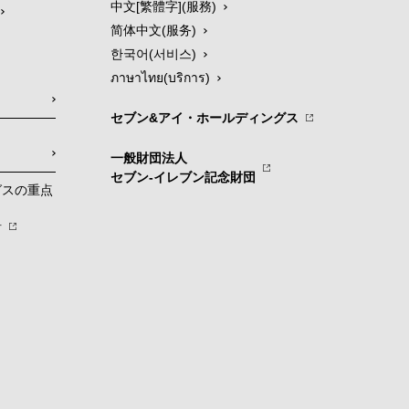
中文[繁體字](服務)
简体中文(服务)
한국어(서비스)
ภาษาไทย(บริการ)
セブン&アイ・ホールディングス
一般財団法人
セブン-イレブン記念財団
グスの重点
針