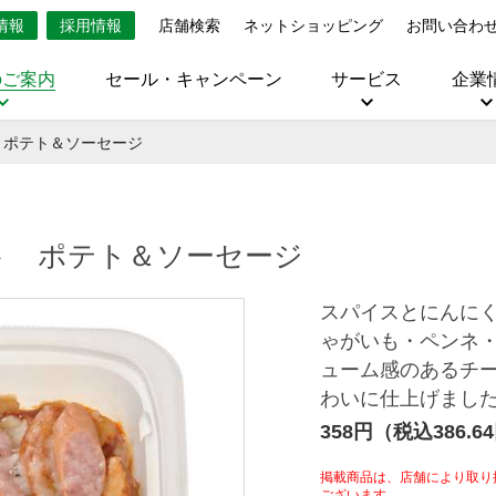
情報
採用情報
店舗検索
ネットショッピング
お問い合わ
のご案内
セール・キャンペーン
サービス
企業
 ポテト＆ソーセージ
ト ポテト＆ソーセージ
スパイスとにんに
ゃがいも・ペンネ
ューム感のあるチ
わいに仕上げまし
358円（税込386.6
掲載商品は、店舗により取り
ございます。