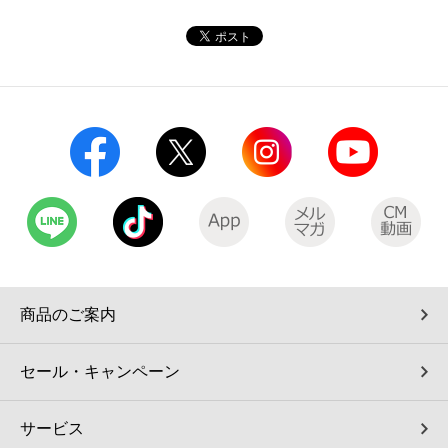
コインランドリー（店舗限定）
保険
セブン‐イレブンの「商品力」
宅配ロッカー（店舗限定）
学び・教育
セブン-イレブンの横顔
自転車シェアリング（店舗限定）
セブン-イレブンの歴史
モバイルバッテリーシェアリング（店舗限定）
モバイルWi-Fiバッテリーシェアリング（店舗限定）
荷物預かりサービス「ecbocloakエクボクローク」（店舗限定）
商品のご案内
パウダースペース ラブン（店舗限定）
セール・キャンペーン
ソフトバンクギフト
サービス