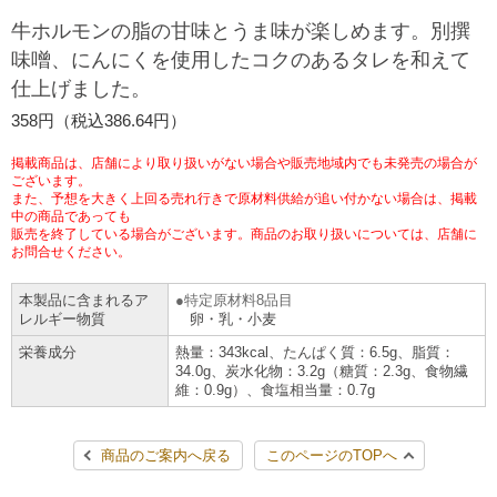
チケットサービス
宅配便
牛ホルモンの脂の甘味とうま味が楽しめます。別撰
ギフト
コピー
企業理念
セブン＆アイ・ホールディングスの重点課題
味噌、にんにくを使用したコクのあるタレを和えて
加盟店オーナー募集
物件募集・購入
仕上げました。
セブン‐イレブンでお受取り
セブンチケット
切手・はがき・印紙
プリペイドカード・金券
プリント
会社概要
サステナビリティ活動基本方針
358円（税込386.64円）
アルバイト情報
採用情報
タワーレコード
停電時のサービス停止のお知らせ
チケットぴあ
セブン銀行ATM
ニンテンドー・ダウンロードカード
スキャン
貸借対照表・損益計算書
サステナビリティ推進体制
掲載商品は、店舗により取り扱いがない場合や販売地域内でも未発売の場合が
店舗検索
ネットショッピング
ございます。
また、予想を大きく上回る売れ行きで原材料供給が追い付かない場合は、掲載
お問い合わせ
セブンネットショッピング
イープラス
ご利用可能なお支払い方法
ファクス
中の商品であっても
沿革
GREEN CHALLENGE 2050
販売を終了している場合がございます。商品のお取り扱いについては、店舗に
Language
お問合せください。
CNプレイガイド
各種料金のお支払い
チケット
国内店舗数
4VISIONS
English (Corporate)
本製品に含まれるア
特定原材料8品目
レルギー物質
卵・乳・小麦
English (Services)
JTB
スマホプリペイド
プリペイドサービス
売上高、店舗数推移
サステナビリティニュース
栄養成分
熱量：343kcal、たんぱく質：6.5g、脂質：
中文[繁體字](服務)
34.0g、炭水化物：3.2g（糖質：2.3g、食物繊
維：0.9g）、食塩相当量：0.7g
レジでApple Accountにチャージ
スポーツ振興くじ
セブン‐イレブンの海外事業
简体中文(服务)
サステナビリティレポート
한국어(서비스)
商品のご案内へ戻る
このページのTOPへ
オンラインフォトサービス
行政サービス
データで見るセブン‐イレブン
報告書ライブラリー
ภาษาไทย(บริการ)