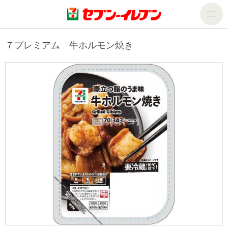
商品のご案内
７プレミアム 牛ホルモン焼き
セール・キャンペーン
商品のご案内トップ
今週の新商品
サービス
来週の新商品
企業情報
サービストップ
商品カテゴリ一覧
nanacoトップ
私たちの取組み
企業情報トップ
セブンプレミアム
マルチコピー機でできること
ニュースリリース
サステナビリティ
便利なサービス
食の安全・安心への取組み
マルチコピー機でできることトップ
ごあいさつ
サステナビリティトップ