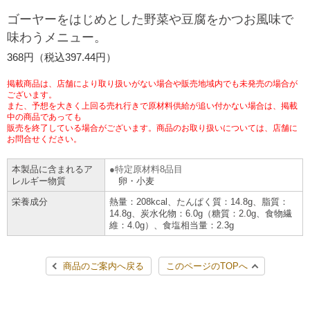
チケットサービス
宅配便
ゴーヤーをはじめとした野菜や豆腐をかつお風味で
ギフト
コピー
企業理念
セブン＆アイ・ホールディングスの重点課題
味わうメニュー。
加盟店オーナー募集
物件募集・購入
セブン‐イレブンでお受取り
セブンチケット
切手・はがき・印紙
368円（税込397.44円）
プリペイドカード・金券
プリント
会社概要
サステナビリティ活動基本方針
アルバイト情報
採用情報
掲載商品は、店舗により取り扱いがない場合や販売地域内でも未発売の場合が
タワーレコード
停電時のサービス停止のお知らせ
チケットぴあ
セブン銀行ATM
ございます。
ニンテンドー・ダウンロードカード
スキャン
貸借対照表・損益計算書
サステナビリティ推進体制
また、予想を大きく上回る売れ行きで原材料供給が追い付かない場合は、掲載
店舗検索
ネットショッピング
中の商品であっても
お問い合わせ
販売を終了している場合がございます。商品のお取り扱いについては、店舗に
セブンネットショッピング
イープラス
ご利用可能なお支払い方法
ファクス
沿革
GREEN CHALLENGE 2050
お問合せください。
Language
本製品に含まれるア
特定原材料8品目
CNプレイガイド
各種料金のお支払い
チケット
国内店舗数
4VISIONS
English (Corporate)
レルギー物質
卵・小麦
栄養成分
熱量：208kcal、たんぱく質：14.8g、脂質：
English (Services)
JTB
スマホプリペイド
プリペイドサービス
14.8g、炭水化物：6.0g（糖質：2.0g、食物繊
売上高、店舗数推移
サステナビリティニュース
維：4.0g）、食塩相当量：2.3g
中文[繁體字](服務)
レジでApple Accountにチャージ
スポーツ振興くじ
セブン‐イレブンの海外事業
简体中文(服务)
サステナビリティレポート
商品のご案内へ戻る
このページのTOPへ
한국어(서비스)
オンラインフォトサービス
行政サービス
データで見るセブン‐イレブン
報告書ライブラリー
ภาษาไทย(บริการ)