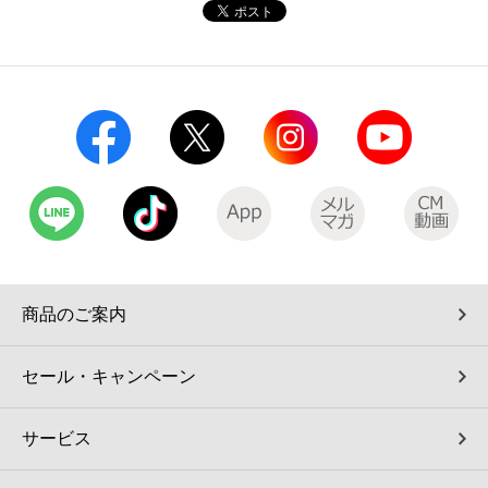
コインランドリー（店舗限定）
保険
セブン‐イレブンの「商品力」
宅配ロッカー（店舗限定）
学び・教育
セブン-イレブンの横顔
自転車シェアリング（店舗限定）
セブン-イレブンの歴史
モバイルバッテリーシェアリング（店舗限定）
モバイルWi-Fiバッテリーシェアリング（店舗限定）
商品のご案内
荷物預かりサービス「ecbocloakエクボクローク」（店舗限定）
セール・キャンペーン
パウダースペース ラブン（店舗限定）
サービス
ソフトバンクギフト