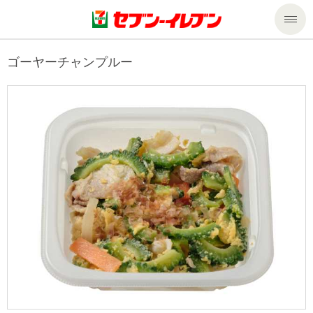
商品のご案内
ゴーヤーチャンプルー
セール・キャンペーン
商品のご案内トップ
今週の新商品
サービス
来週の新商品
企業情報
サービストップ
商品カテゴリ一覧
nanacoトップ
私たちの取組み
企業情報トップ
セブンプレミアム
マルチコピー機でできること
ニュースリリース
サステナビリティ
便利なサービス
食の安全・安心への取組み
マルチコピー機でできることトップ
ごあいさつ
サステナビリティトップ