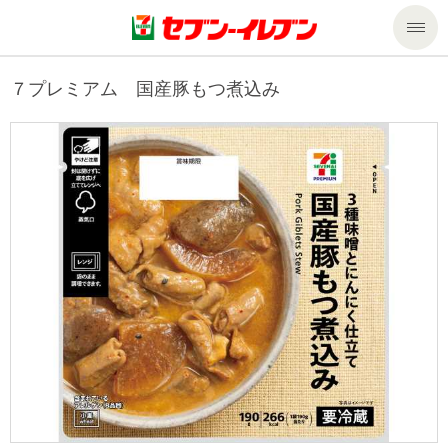
商品のご案内
７プレミアム 国産豚もつ煮込み
セール・キャンペーン
商品のご案内トップ
今週の新商品
サービス
来週の新商品
企業情報
サービストップ
商品カテゴリ一覧
nanacoトップ
私たちの取組み
企業情報トップ
セブンプレミアム
マルチコピー機でできること
ニュースリリース
サステナビリティ
便利なサービス
食の安全・安心への取組み
マルチコピー機でできることトップ
ごあいさつ
サステナビリティトップ