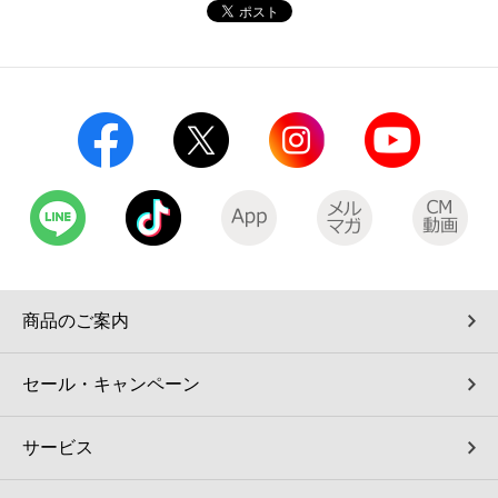
コインランドリー（店舗限定）
保険
セブン‐イレブンの「商品力」
宅配ロッカー（店舗限定）
学び・教育
セブン-イレブンの横顔
自転車シェアリング（店舗限定）
セブン-イレブンの歴史
モバイルバッテリーシェアリング（店舗限定）
モバイルWi-Fiバッテリーシェアリング（店舗限定）
商品のご案内
荷物預かりサービス「ecbocloakエクボクローク」（店舗限定）
セール・キャンペーン
パウダースペース ラブン（店舗限定）
サービス
ソフトバンクギフト