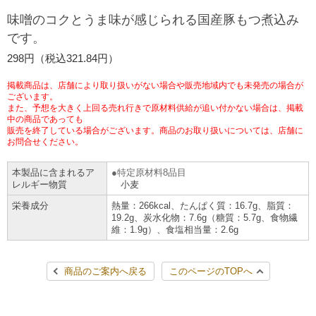
チケットサービス
宅配便
味噌のコクとうま味が感じられる国産豚もつ煮込み
ギフト
コピー
企業理念
セブン＆アイ・ホールディングスの重点課題
です。
加盟店オーナー募集
物件募集・購入
セブン‐イレブンでお受取り
セブンチケット
切手・はがき・印紙
298円（税込321.84円）
プリペイドカード・金券
プリント
会社概要
サステナビリティ活動基本方針
アルバイト情報
採用情報
掲載商品は、店舗により取り扱いがない場合や販売地域内でも未発売の場合が
タワーレコード
停電時のサービス停止のお知らせ
チケットぴあ
セブン銀行ATM
ございます。
ニンテンドー・ダウンロードカード
スキャン
貸借対照表・損益計算書
サステナビリティ推進体制
また、予想を大きく上回る売れ行きで原材料供給が追い付かない場合は、掲載
店舗検索
ネットショッピング
中の商品であっても
お問い合わせ
販売を終了している場合がございます。商品のお取り扱いについては、店舗に
セブンネットショッピング
イープラス
ご利用可能なお支払い方法
ファクス
沿革
GREEN CHALLENGE 2050
お問合せください。
Language
本製品に含まれるア
特定原材料8品目
CNプレイガイド
各種料金のお支払い
チケット
国内店舗数
4VISIONS
English (Corporate)
レルギー物質
小麦
栄養成分
熱量：266kcal、たんぱく質：16.7g、脂質：
English (Services)
JTB
スマホプリペイド
プリペイドサービス
19.2g、炭水化物：7.6g（糖質：5.7g、食物繊
売上高、店舗数推移
サステナビリティニュース
維：1.9g）、食塩相当量：2.6g
中文[繁體字](服務)
レジでApple Accountにチャージ
スポーツ振興くじ
セブン‐イレブンの海外事業
简体中文(服务)
サステナビリティレポート
商品のご案内へ戻る
このページのTOPへ
한국어(서비스)
オンラインフォトサービス
行政サービス
データで見るセブン‐イレブン
報告書ライブラリー
ภาษาไทย(บริการ)