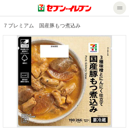
商品のご案内
７プレミアム 国産豚もつ煮込み
セール・キャンペーン
商品のご案内トップ
今週の新商品
サービス
来週の新商品
企業情報
サービストップ
商品カテゴリ一覧
nanacoトップ
私たちの取組み
企業情報トップ
セブンプレミアム
マルチコピー機でできること
ニュースリリース
サステナビリティ
便利なサービス
食の安全・安心への取組み
マルチコピー機でできることトップ
ごあいさつ
サステナビリティトップ