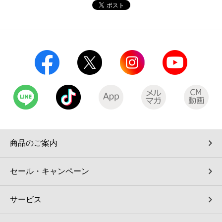
コインランドリー（店舗限定）
保険
セブン‐イレブンの「商品力」
宅配ロッカー（店舗限定）
学び・教育
セブン-イレブンの横顔
自転車シェアリング（店舗限定）
セブン-イレブンの歴史
モバイルバッテリーシェアリング（店舗限定）
モバイルWi-Fiバッテリーシェアリング（店舗限定）
商品のご案内
荷物預かりサービス「ecbocloakエクボクローク」（店舗限定）
セール・キャンペーン
パウダースペース ラブン（店舗限定）
サービス
ソフトバンクギフト