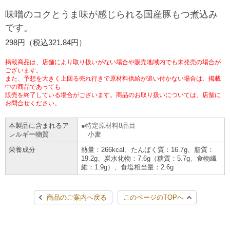
チケットサービス
宅配便
味噌のコクとうま味が感じられる国産豚もつ煮込み
ギフト
コピー
企業理念
セブン＆アイ・ホールディングスの重点課題
です。
加盟店オーナー募集
物件募集・購入
セブン‐イレブンでお受取り
セブンチケット
切手・はがき・印紙
298円（税込321.84円）
プリペイドカード・金券
プリント
会社概要
サステナビリティ活動基本方針
アルバイト情報
採用情報
掲載商品は、店舗により取り扱いがない場合や販売地域内でも未発売の場合が
タワーレコード
停電時のサービス停止のお知らせ
チケットぴあ
セブン銀行ATM
ございます。
ニンテンドー・ダウンロードカード
スキャン
貸借対照表・損益計算書
サステナビリティ推進体制
また、予想を大きく上回る売れ行きで原材料供給が追い付かない場合は、掲載
店舗検索
ネットショッピング
中の商品であっても
お問い合わせ
販売を終了している場合がございます。商品のお取り扱いについては、店舗に
セブンネットショッピング
イープラス
ご利用可能なお支払い方法
ファクス
沿革
GREEN CHALLENGE 2050
お問合せください。
Language
本製品に含まれるア
特定原材料8品目
CNプレイガイド
各種料金のお支払い
チケット
国内店舗数
4VISIONS
English (Corporate)
レルギー物質
小麦
栄養成分
熱量：266kcal、たんぱく質：16.7g、脂質：
English (Services)
JTB
スマホプリペイド
プリペイドサービス
19.2g、炭水化物：7.6g（糖質：5.7g、食物繊
売上高、店舗数推移
サステナビリティニュース
維：1.9g）、食塩相当量：2.6g
中文[繁體字](服務)
レジでApple Accountにチャージ
スポーツ振興くじ
セブン‐イレブンの海外事業
简体中文(服务)
サステナビリティレポート
商品のご案内へ戻る
このページのTOPへ
한국어(서비스)
オンラインフォトサービス
行政サービス
データで見るセブン‐イレブン
報告書ライブラリー
ภาษาไทย(บริการ)