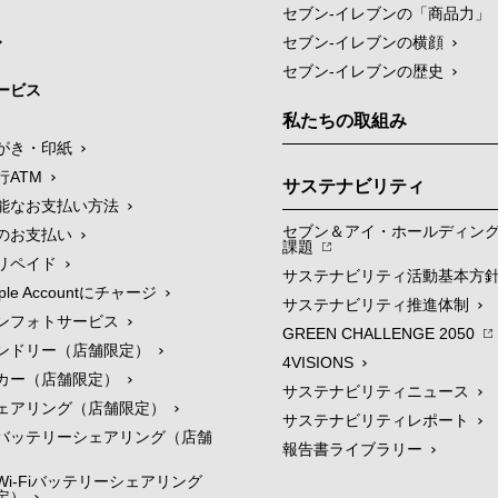
セブン‐イレブンの「商品力」
セブン-イレブンの横顔
セブン-イレブンの歴史
ービス
私たちの取組み
がき・印紙
行ATM
サステナビリティ
能なお支払い方法
セブン＆アイ・ホールディン
のお支払い
課題
リペイド
サステナビリティ活動基本方
le Accountにチャージ
サステナビリティ推進体制
ンフォトサービス
GREEN CHALLENGE 2050
ンドリー（店舗限定）
4VISIONS
カー（店舗限定）
サステナビリティニュース
ェアリング（店舗限定）
サステナビリティレポート
バッテリーシェアリング（店舗
報告書ライブラリー
i-Fiバッテリーシェアリング
定）