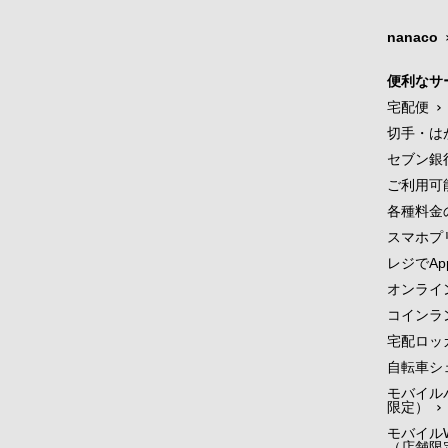
nanaco
便利なサ
宅配便
切手・は
セブン銀
ご利用可
各種料金
スマホプ
レジでApp
オンライ
コインラ
宅配ロッ
自転車シ
モバイル
限定）
モバイルW
（店舗限