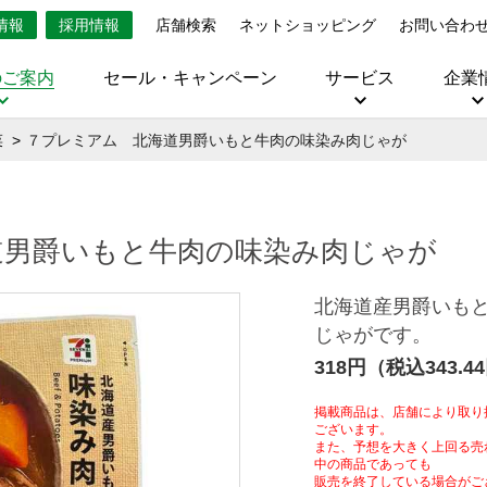
情報
採用情報
店舗検索
ネットショッピング
お問い合わ
のご案内
セール・キャンペーン
サービス
企業
菜
７プレミアム 北海道男爵いもと牛肉の味染み肉じゃが
道男爵いもと牛肉の味染み肉じゃが
北海道産男爵いも
じゃがです。
318円（税込343.4
掲載商品は、店舗により取り
ございます。
また、予想を大きく上回る売
中の商品であっても
販売を終了している場合がご