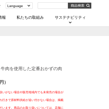
せ
Language
English
(Corporate)
情報
私たちの取組み
サステナビリティ
English
(Services)
中文[繁體字]
(服務)
简体中文(服务)
한국어(서비스)
ภาษาไทย
(บริการ)
と牛肉を使用した定番おかずの肉
4円）
扱いがない場合や販売地域内でも未発売の場合が
れ行きで原材料供給が追い付かない場合は、掲載
ざいます。商品のお取り扱いについては、店舗に