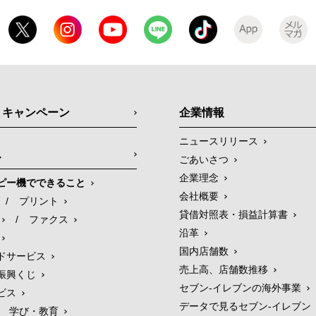
・キャンペーン
企業情報
ニュースリリース
ス
ごあいさつ
企業理念
ピー機でできること
会社概要
/
プリント
貸借対照表・損益計算書
/
ファクス
沿革
国内店舗数
ドサービス
売上高、店舗数推移
振興くじ
セブン‐イレブンの海外事業
ビス
データで見るセブン‐イレブン
学び・教育