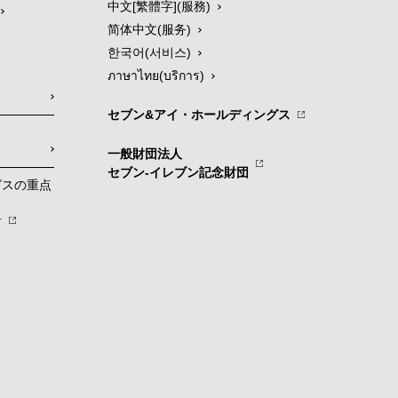
中文[繁體字](服務)
简体中文(服务)
한국어(서비스)
ภาษาไทย(บริการ)
セブン&アイ・ホールディングス
一般財団法人
セブン-イレブン記念財団
グスの重点
針