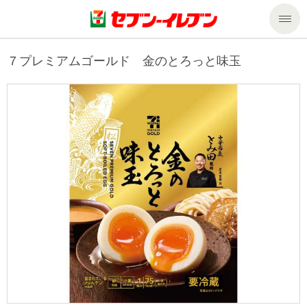
商品のご案内
７プレミアムゴールド 金のとろっと味玉
セール・キャンペーン
商品のご案内トップ
今週の新商品
サービス
来週の新商品
企業情報
サービストップ
商品カテゴリ一覧
nanacoトップ
私たちの取組み
企業情報トップ
セブンプレミアム
マルチコピー機でできること
ニュースリリース
サステナビリティ
便利なサービス
食の安全・安心への取組み
マルチコピー機でできることトップ
ごあいさつ
サステナビリティトップ