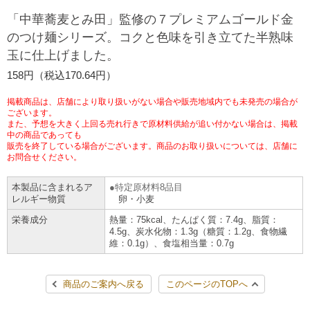
チケットサービス
宅配便
「中華蕎麦とみ田」監修の７プレミアムゴールド金
ギフト
コピー
企業理念
セブン＆アイ・ホールディングスの重点課題
のつけ麺シリーズ。コクと色味を引き立てた半熟味
加盟店オーナー募集
物件募集・購入
玉に仕上げました。
セブン‐イレブンでお受取り
セブンチケット
切手・はがき・印紙
プリペイドカード・金券
プリント
会社概要
サステナビリティ活動基本方針
158円（税込170.64円）
アルバイト情報
採用情報
タワーレコード
停電時のサービス停止のお知らせ
チケットぴあ
セブン銀行ATM
ニンテンドー・ダウンロードカード
スキャン
貸借対照表・損益計算書
サステナビリティ推進体制
掲載商品は、店舗により取り扱いがない場合や販売地域内でも未発売の場合が
店舗検索
ネットショッピング
ございます。
また、予想を大きく上回る売れ行きで原材料供給が追い付かない場合は、掲載
お問い合わせ
セブンネットショッピング
イープラス
ご利用可能なお支払い方法
ファクス
中の商品であっても
沿革
GREEN CHALLENGE 2050
販売を終了している場合がございます。商品のお取り扱いについては、店舗に
Language
お問合せください。
CNプレイガイド
各種料金のお支払い
チケット
国内店舗数
4VISIONS
English (Corporate)
本製品に含まれるア
特定原材料8品目
レルギー物質
卵・小麦
English (Services)
JTB
スマホプリペイド
プリペイドサービス
売上高、店舗数推移
サステナビリティニュース
栄養成分
熱量：75kcal、たんぱく質：7.4g、脂質：
中文[繁體字](服務)
4.5g、炭水化物：1.3g（糖質：1.2g、食物繊
維：0.1g）、食塩相当量：0.7g
レジでApple Accountにチャージ
スポーツ振興くじ
セブン‐イレブンの海外事業
简体中文(服务)
サステナビリティレポート
한국어(서비스)
商品のご案内へ戻る
このページのTOPへ
オンラインフォトサービス
行政サービス
データで見るセブン‐イレブン
報告書ライブラリー
ภาษาไทย(บริการ)