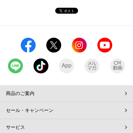
コインランドリー（店舗限定）
保険
セブン‐イレブンの「商品力」
宅配ロッカー（店舗限定）
学び・教育
セブン-イレブンの横顔
自転車シェアリング（店舗限定）
セブン-イレブンの歴史
モバイルバッテリーシェアリング（店舗限定）
モバイルWi-Fiバッテリーシェアリング（店舗限定）
荷物預かりサービス「ecbocloakエクボクローク」（店舗限定）
商品のご案内
パウダースペース ラブン（店舗限定）
セール・キャンペーン
ソフトバンクギフト
サービス