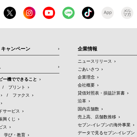
・キャンペーン
企業情報
ニュースリリース
ス
ごあいさつ
企業理念
ピー機でできること
会社概要
/
プリント
貸借対照表・損益計算書
/
ファクス
沿革
国内店舗数
ドサービス
売上高、店舗数推移
振興くじ
セブン‐イレブンの海外事業
ビス
データで見るセブン‐イレブン
学び・教育