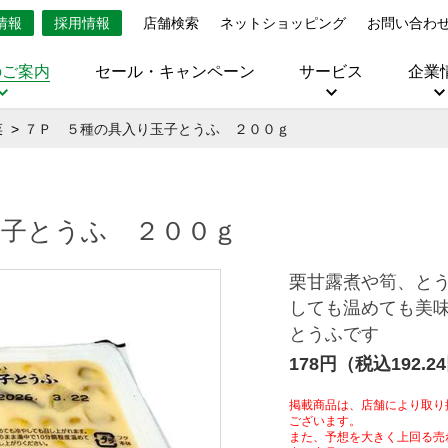
情報
採用情報
店舗検索
ネットショッピング
お問い合わ
のご案内
セール・キャンペーン
サービス
企業
菜
７Ｐ ５種の具入り玉子とうふ ２００ｇ
玉子とうふ ２００ｇ
栗甘露煮や筍、と
しても温めても美
とうふです
178円（税込192.2
掲載商品は、店舗により取り
ございます。
また、予想を大きく上回る売