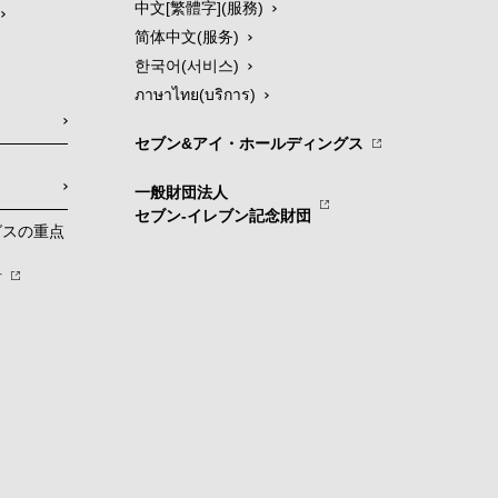
中文[繁體字](服務)
简体中文(服务)
한국어(서비스)
ภาษาไทย(บริการ)
セブン&アイ・ホールディングス
一般財団法人
セブン-イレブン記念財団
グスの重点
針