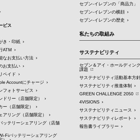
セブン‐イレブンの「商品力」
セブン-イレブンの横顔
セブン-イレブンの歴史
ービス
私たちの取組み
がき・印紙
行ATM
サステナビリティ
能なお支払い方法
セブン＆アイ・ホールディン
のお支払い
課題
リペイド
サステナビリティ活動基本方
le Accountにチャージ
サステナビリティ推進体制
ンフォトサービス
GREEN CHALLENGE 2050
ンドリー（店舗限定）
4VISIONS
カー（店舗限定）
サステナビリティニュース
ェアリング（店舗限定）
サステナビリティレポート
バッテリーシェアリング（店舗
報告書ライブラリー
i-Fiバッテリーシェアリング
定）