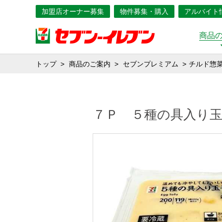
加盟店オーナー募集
物件募集・購入
アルバイト
商品
トップ
商品のご案内
セブンプレミアム
チルド惣
７Ｐ ５種の具入り