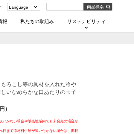
せ
Language
English
(Corporate)
情報
私たちの取組み
サステナビリティ
English
(Services)
中文[繁體字]
(服務)
简体中文(服务)
한국어(서비스)
ภาษาไทย
(บริการ)
うもろこし等の具材を入れた冷や
味しいなめらかな口あたりの玉子
4円）
扱いがない場合や販売地域内でも未発売の場合が
れ行きで原材料供給が追い付かない場合は、掲載