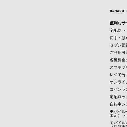
nanaco
便利なサ
宅配便
切手・は
セブン銀
ご利用可
各種料金
スマホプ
レジでApp
オンライ
コインラ
宅配ロッ
自転車シ
モバイル
限定）
モバイルW
（店舗限