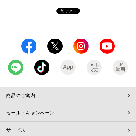
コインランドリー（店舗限定）
保険
セブン‐イレブンの「商品力」
宅配ロッカー（店舗限定）
学び・教育
セブン-イレブンの横顔
自転車シェアリング（店舗限定）
セブン-イレブンの歴史
モバイルバッテリーシェアリング（店舗限定）
モバイルWi-Fiバッテリーシェアリング（店舗限定）
荷物預かりサービス「ecbocloakエクボクローク」（店舗限定）
商品のご案内
パウダースペース ラブン（店舗限定）
セール・キャンペーン
ソフトバンクギフト
サービス