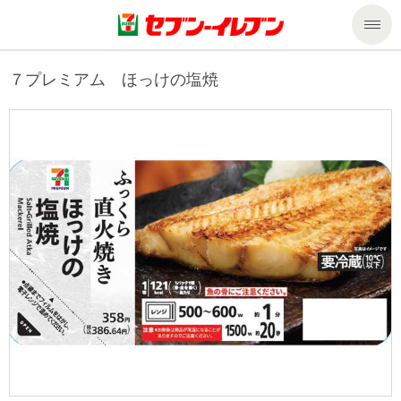
商品のご案内
７プレミアム ほっけの塩焼
セール・キャンペーン
商品のご案内トップ
今週の新商品
サービス
来週の新商品
企業情報
サービストップ
商品カテゴリ一覧
nanacoトップ
私たちの取組み
企業情報トップ
セブンプレミアム
マルチコピー機でできること
ニュースリリース
サステナビリティ
便利なサービス
食の安全・安心への取組み
マルチコピー機でできることトップ
ごあいさつ
サステナビリティトップ