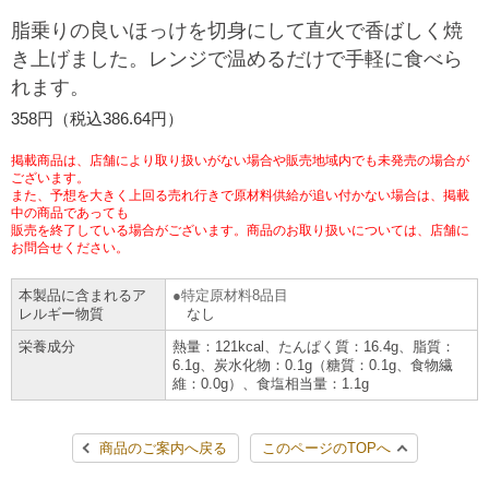
チケットサービス
宅配便
脂乗りの良いほっけを切身にして直火で香ばしく焼
ギフト
コピー
企業理念
セブン＆アイ・ホールディングスの重点課題
き上げました。レンジで温めるだけで手軽に食べら
加盟店オーナー募集
物件募集・購入
れます。
セブン‐イレブンでお受取り
セブンチケット
切手・はがき・印紙
プリペイドカード・金券
プリント
会社概要
サステナビリティ活動基本方針
358円（税込386.64円）
アルバイト情報
採用情報
タワーレコード
停電時のサービス停止のお知らせ
チケットぴあ
セブン銀行ATM
ニンテンドー・ダウンロードカード
スキャン
貸借対照表・損益計算書
サステナビリティ推進体制
掲載商品は、店舗により取り扱いがない場合や販売地域内でも未発売の場合が
店舗検索
ネットショッピング
ございます。
また、予想を大きく上回る売れ行きで原材料供給が追い付かない場合は、掲載
お問い合わせ
セブンネットショッピング
イープラス
ご利用可能なお支払い方法
ファクス
中の商品であっても
沿革
GREEN CHALLENGE 2050
販売を終了している場合がございます。商品のお取り扱いについては、店舗に
Language
お問合せください。
CNプレイガイド
各種料金のお支払い
チケット
国内店舗数
4VISIONS
English (Corporate)
本製品に含まれるア
特定原材料8品目
レルギー物質
なし
English (Services)
JTB
スマホプリペイド
プリペイドサービス
売上高、店舗数推移
サステナビリティニュース
栄養成分
熱量：121kcal、たんぱく質：16.4g、脂質：
中文[繁體字](服務)
6.1g、炭水化物：0.1g（糖質：0.1g、食物繊
維：0.0g）、食塩相当量：1.1g
レジでApple Accountにチャージ
スポーツ振興くじ
セブン‐イレブンの海外事業
简体中文(服务)
サステナビリティレポート
한국어(서비스)
商品のご案内へ戻る
このページのTOPへ
オンラインフォトサービス
行政サービス
データで見るセブン‐イレブン
報告書ライブラリー
ภาษาไทย(บริการ)