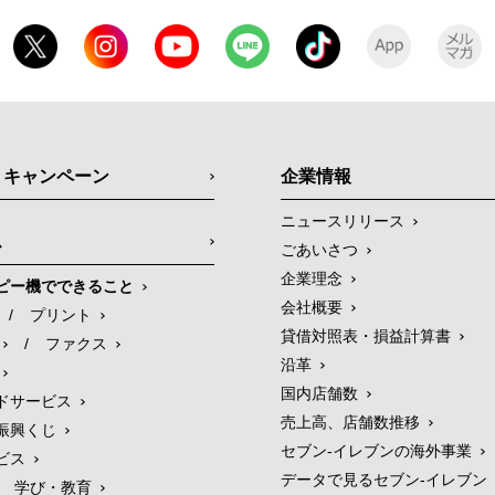
・キャンペーン
企業情報
ニュースリリース
ス
ごあいさつ
企業理念
ピー機でできること
会社概要
/
プリント
貸借対照表・損益計算書
/
ファクス
沿革
国内店舗数
ドサービス
売上高、店舗数推移
振興くじ
セブン‐イレブンの海外事業
ビス
データで見るセブン‐イレブン
学び・教育