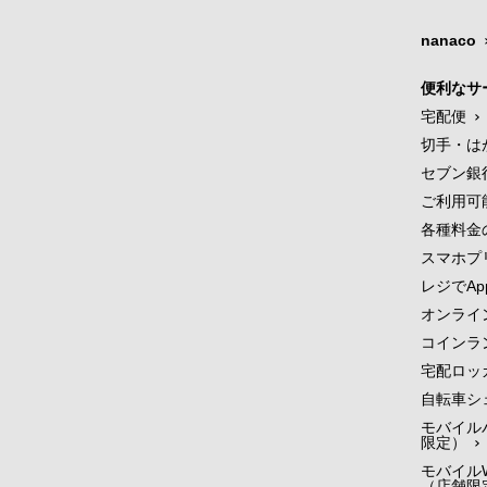
nanaco
便利なサ
宅配便
切手・は
セブン銀
ご利用可
各種料金
スマホプ
レジでApp
オンライ
コインラ
宅配ロッ
自転車シ
モバイル
限定）
モバイルW
（店舗限