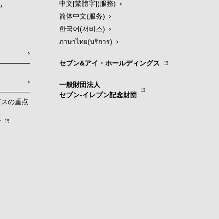
中文[繁體字](服務)
简体中文(服务)
한국어(서비스)
ภาษาไทย(บริการ)
セブン&アイ・ホールディングス
一般財団法人
セブン-イレブン記念財団
グスの重点
針