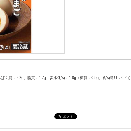
んぱく質：7.2g、脂質：4.7g、炭水化物：1.0g（糖質：0.8g、食物繊維：0.2