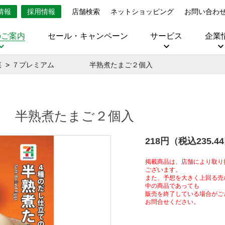
情報
採用情報
店舗検索
ネットショッピング
お問い合わ
のご案内
セール・キャンペーン
サービス
企業
菜
７プレミアム 半熟煮たまご２個入
半熟煮たまご２個入
218円（税込235.4
掲載商品は、店舗により取り
ございます。
また、予想を大きく上回る売
中の商品であっても
販売を終了している場合がご
お問合せください。