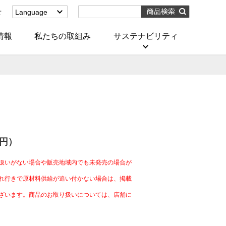
せ
Language
English
(Corporate)
情報
私たちの取組み
サステナビリティ
English
(Services)
中文[繁體字]
(服務)
简体中文(服务)
한국어(서비스)
ภาษาไทย
(บริการ)
4円）
扱いがない場合や販売地域内でも未発売の場合が
れ行きで原材料供給が追い付かない場合は、掲載
ざいます。商品のお取り扱いについては、店舗に