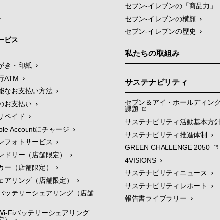
セブン‐イレブンの「商品力」
セブン-イレブンの横顔
セブン-イレブンの歴史
ービス
私たちの取組み
がき・印紙
行ATM
サステナビリティ
能なお支払い方法
セブン＆アイ・ホールディン
のお支払い
課題
リペイド
サステナビリティ活動基本方
le Accountにチャージ
サステナビリティ推進体制
ンフォトサービス
GREEN CHALLENGE 2050
ンドリー（店舗限定）
4VISIONS
カー（店舗限定）
サステナビリティニュース
ェアリング（店舗限定）
サステナビリティレポート
バッテリーシェアリング（店舗
報告書ライブラリー
i-Fiバッテリーシェアリング
定）