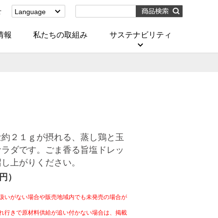
せ
Language
English
(Corporate)
情報
私たちの取組み
サステナビリティ
English
(Services)
中文[繁體字]
(服務)
简体中文(服务)
한국어(서비스)
ภาษาไทย
(บริการ)
量約２１ｇが摂れる、蒸し鶏と玉
サラダです。ごま香る旨塩ドレッ
召し上がりください。
4円）
扱いがない場合や販売地域内でも未発売の場合が
れ行きで原材料供給が追い付かない場合は、掲載