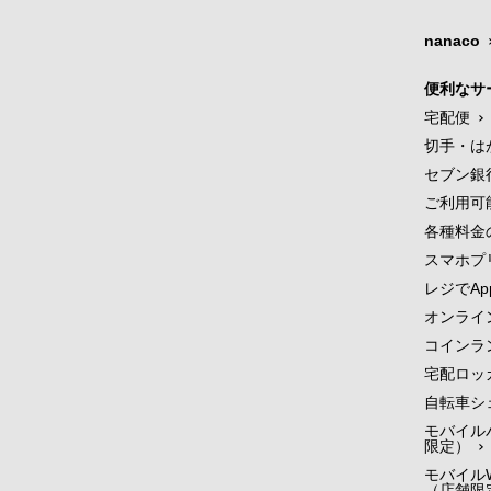
nanaco
便利なサ
宅配便
切手・は
セブン銀
ご利用可
各種料金
スマホプ
レジでApp
オンライ
コインラ
宅配ロッ
自転車シ
モバイル
限定）
モバイルW
（店舗限