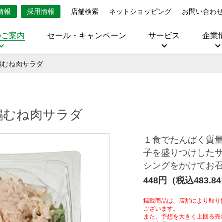
情報
採用情報
店舗検索
ネットショッピング
お問い合わ
のご案内
セール・キャンペーン
サービス
企業
鶏むね肉サラダ
鶏むね肉サラダ
１食でたんぱく質
子を盛りつけした
シングをかけてお
448円（税込483.8
掲載商品は、店舗により取り
ございます。
また、予想を大きく上回る売