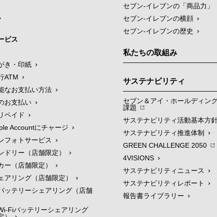
セブン‐イレブンの「商品力」
セブン-イレブンの横顔
セブン-イレブンの歴史
ービス
私たちの取組み
がき・印紙
行ATM
サステナビリティ
能なお支払い方法
セブン＆アイ・ホールディン
のお支払い
課題
リペイド
サステナビリティ活動基本方
le Accountにチャージ
サステナビリティ推進体制
ンフォトサービス
GREEN CHALLENGE 2050
ンドリー（店舗限定）
4VISIONS
カー（店舗限定）
サステナビリティニュース
ェアリング（店舗限定）
サステナビリティレポート
バッテリーシェアリング（店舗
報告書ライブラリー
i-Fiバッテリーシェアリング
定）