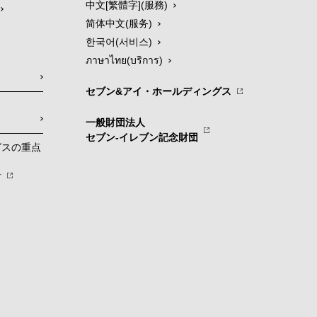
中文[繁體字](服務)
简体中文(服务)
한국어(서비스)
ภาษาไทย(บริการ)
セブン&アイ・ホールディングス
一般財団法人
セブン-イレブン記念財団
グスの重点
針