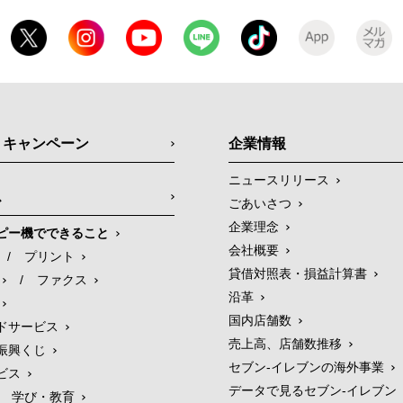
・キャンペーン
企業情報
ニュースリリース
ス
ごあいさつ
企業理念
ピー機でできること
会社概要
/
プリント
貸借対照表・損益計算書
/
ファクス
沿革
国内店舗数
ドサービス
売上高、店舗数推移
振興くじ
セブン‐イレブンの海外事業
ビス
データで見るセブン‐イレブン
学び・教育