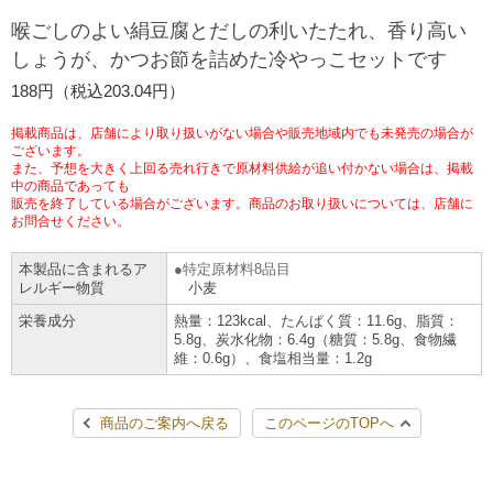
チケットサービス
宅配便
喉ごしのよい絹豆腐とだしの利いたたれ、香り高い
ギフト
コピー
企業理念
セブン＆アイ・ホールディングスの重点課題
しょうが、かつお節を詰めた冷やっこセットです
加盟店オーナー募集
物件募集・購入
セブン‐イレブンでお受取り
セブンチケット
切手・はがき・印紙
188円（税込203.04円）
プリペイドカード・金券
プリント
会社概要
サステナビリティ活動基本方針
アルバイト情報
採用情報
掲載商品は、店舗により取り扱いがない場合や販売地域内でも未発売の場合が
タワーレコード
停電時のサービス停止のお知らせ
チケットぴあ
セブン銀行ATM
ございます。
ニンテンドー・ダウンロードカード
スキャン
貸借対照表・損益計算書
サステナビリティ推進体制
また、予想を大きく上回る売れ行きで原材料供給が追い付かない場合は、掲載
店舗検索
ネットショッピング
中の商品であっても
お問い合わせ
販売を終了している場合がございます。商品のお取り扱いについては、店舗に
セブンネットショッピング
イープラス
ご利用可能なお支払い方法
ファクス
沿革
GREEN CHALLENGE 2050
お問合せください。
Language
本製品に含まれるア
特定原材料8品目
CNプレイガイド
各種料金のお支払い
チケット
国内店舗数
4VISIONS
English (Corporate)
レルギー物質
小麦
栄養成分
熱量：123kcal、たんぱく質：11.6g、脂質：
English (Services)
JTB
スマホプリペイド
プリペイドサービス
5.8g、炭水化物：6.4g（糖質：5.8g、食物繊
売上高、店舗数推移
サステナビリティニュース
維：0.6g）、食塩相当量：1.2g
中文[繁體字](服務)
レジでApple Accountにチャージ
スポーツ振興くじ
セブン‐イレブンの海外事業
简体中文(服务)
サステナビリティレポート
商品のご案内へ戻る
このページのTOPへ
한국어(서비스)
オンラインフォトサービス
行政サービス
データで見るセブン‐イレブン
報告書ライブラリー
ภาษาไทย(บริการ)