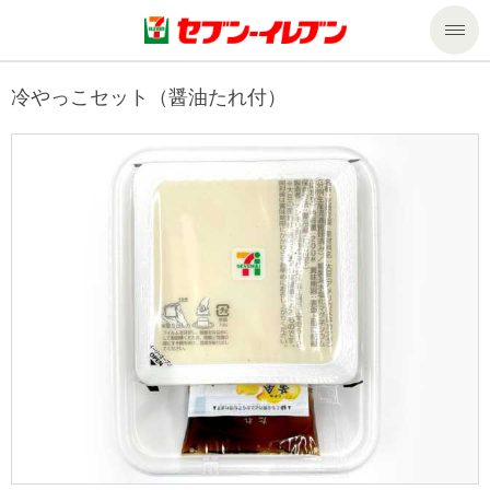
商品のご案内
冷やっこセット（醤油たれ付）
セール・キャンペーン
商品のご案内トップ
今週の新商品
サービス
来週の新商品
企業情報
サービストップ
商品カテゴリ一覧
nanacoトップ
私たちの取組み
企業情報トップ
セブンプレミアム
マルチコピー機でできること
ニュースリリース
サステナビリティ
便利なサービス
食の安全・安心への取組み
マルチコピー機でできることトップ
ごあいさつ
サステナビリティトップ