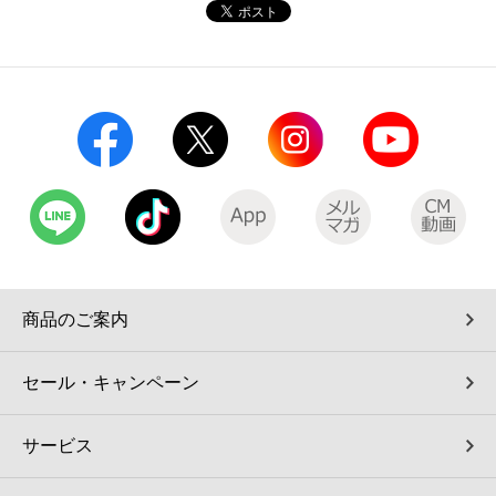
コインランドリー（店舗限定）
保険
セブン‐イレブンの「商品力」
宅配ロッカー（店舗限定）
学び・教育
セブン-イレブンの横顔
自転車シェアリング（店舗限定）
セブン-イレブンの歴史
モバイルバッテリーシェアリング（店舗限定）
モバイルWi-Fiバッテリーシェアリング（店舗限定）
商品のご案内
荷物預かりサービス「ecbocloakエクボクローク」（店舗限定）
セール・キャンペーン
パウダースペース ラブン（店舗限定）
サービス
ソフトバンクギフト