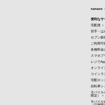
nanaco
便利なサ
宅配便
切手・は
セブン銀
ご利用可
各種料金
スマホプ
レジでApp
オンライ
コインラ
宅配ロッ
自転車シ
モバイル
限定）
モバイルW
（店舗限