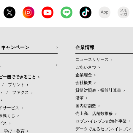
・キャンペーン
企業情報
ニュースリリース
ス
ごあいさつ
企業理念
ピー機でできること
会社概要
/
プリント
貸借対照表・損益計算書
/
ファクス
沿革
国内店舗数
ドサービス
売上高、店舗数推移
振興くじ
セブン‐イレブンの海外事業
ビス
データで見るセブン‐イレブン
学び・教育