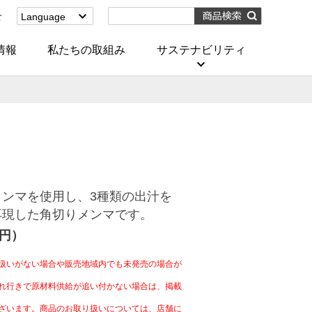
せ
Language
English
(Corporate)
情報
私たちの取組み
サステナビリティ
English
(Services)
中文[繁體字]
(服務)
简体中文(服务)
한국어(서비스)
ภาษาไทย
(บริการ)
ンマを使用し、3種類の出汁を
再現した角切りメンマです。
4円）
扱いがない場合や販売地域内でも未発売の場合が
れ行きで原材料供給が追い付かない場合は、掲載
ざいます。商品のお取り扱いについては、店舗に