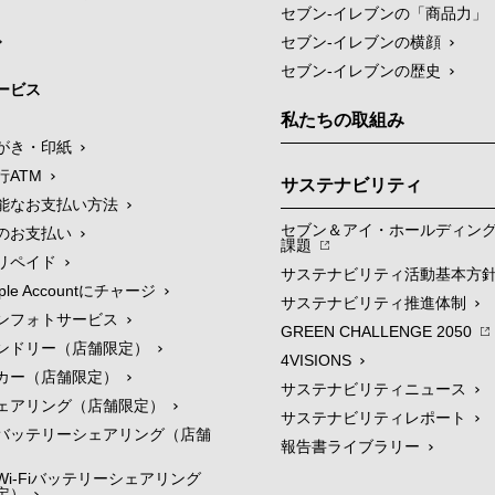
セブン‐イレブンの「商品力」
セブン-イレブンの横顔
セブン-イレブンの歴史
ービス
私たちの取組み
がき・印紙
行ATM
サステナビリティ
能なお支払い方法
セブン＆アイ・ホールディン
のお支払い
課題
リペイド
サステナビリティ活動基本方
le Accountにチャージ
サステナビリティ推進体制
ンフォトサービス
GREEN CHALLENGE 2050
ンドリー（店舗限定）
4VISIONS
カー（店舗限定）
サステナビリティニュース
ェアリング（店舗限定）
サステナビリティレポート
バッテリーシェアリング（店舗
報告書ライブラリー
i-Fiバッテリーシェアリング
定）