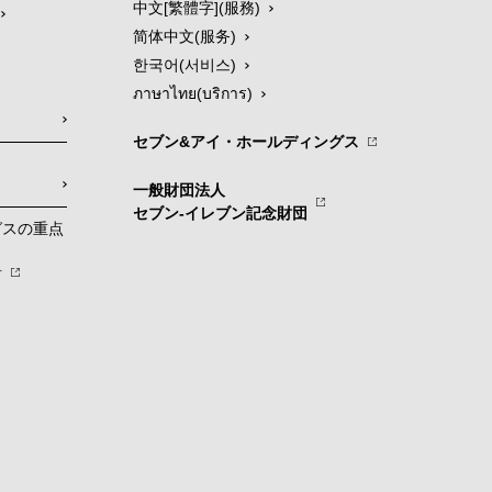
中文[繁體字](服務)
简体中文(服务)
한국어(서비스)
ภาษาไทย(บริการ)
セブン&アイ・ホールディングス
一般財団法人
セブン-イレブン記念財団
グスの重点
針