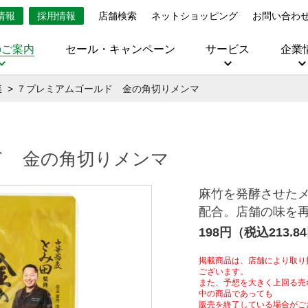
情報
採用情報
店舗検索
ネットショッピング
お問い合わ
のご案内
セール・キャンペーン
サービス
企業
菜
７プレミアムゴールド 金の角切りメンマ
ド 金の角切りメンマ
麻竹を発酵させたメ
配合。店舗の味を
198円（税込213.8
掲載商品は、店舗により取り
ございます。
また、予想を大きく上回る売
中の商品であっても
販売を終了している場合がご